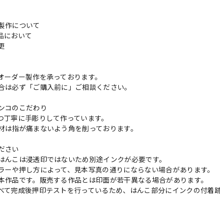
製作について
品において
変更
れ
オーダー製作を承っております。
合は必ず「ご購入前に」ご相談ください。
ンコのこだわり
つ丁寧に手彫りして作っています。
材は指が痛まないよう角を削っております。
ださい
はんこは浸透印ではないため別途インクが必要です。
ラーや押し方によって、見本写真の通りにならない場合があります。
本作品です。販売する作品とは印面が若干異なる場合があります。
べて完成後押印テストを行っているため、はんこ部分にインクの付着