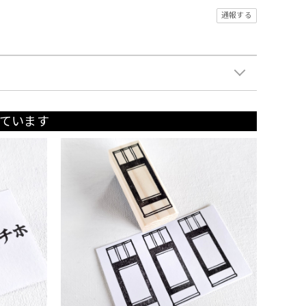
通報する
ています