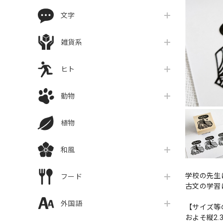
文字
雑貨系
ヒト
動物
植物
和風
学校の先生
フード
古文の学習
外国語
【サイズ等
およそ縦2.3