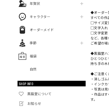
年賀状
◆オーダー
キャラクター
すべての作
□サイズ
□文字入
オーダーメイド
□文字変更
など、各種
季節
ご希望の場
◆黒猫堂ハ
福袋
ひとつひと
持ち手の木
自然
◆ご注意く
・消しゴム
SHOP INFO
・インクカ
・写真は見
黒猫堂について
・作品はす
す。
お知らせ