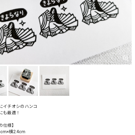
にイチオシのハンコ
にも最適！
の仕様】
cm×横2.4cm