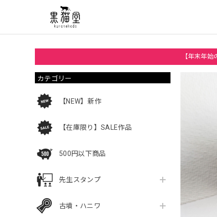
【年末年始の
カテゴリー
【NEW】新作
【在庫限り】SALE作品
500円以下商品
先生スタンプ
古墳・ハニワ