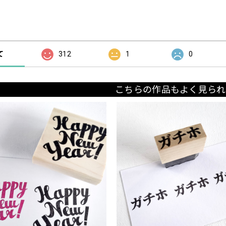
の評価
て
312
1
0
こちらの作品もよく見られ