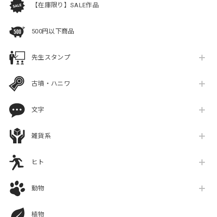
【在庫限り】SALE作品
500円以下商品
先生スタンプ
古墳・ハニワ
文字
雑貨系
ヒト
動物
植物