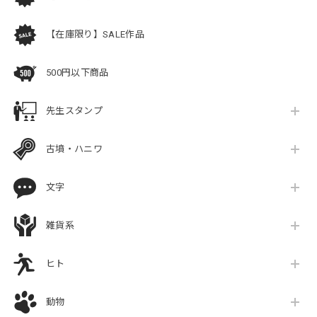
【在庫限り】SALE作品
500円以下商品
先生スタンプ
古墳・ハニワ
文字
雑貨系
ヒト
動物