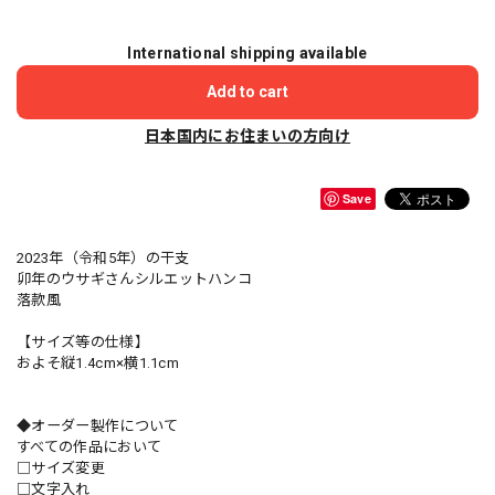
International shipping available
Add to cart
日本国内にお住まいの方向け
Save
2023年（令和5年）の干支
卯年のウサギさんシルエットハンコ
落款風
【サイズ等の仕様】
およそ縦1.4cm×横1.1cm
◆オーダー製作について
すべての作品において
□サイズ変更
□文字入れ