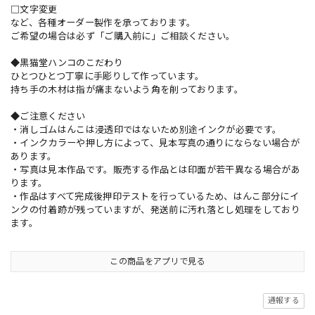
□文字変更
など、各種オーダー製作を承っております。
ご希望の場合は必ず「ご購入前に」ご相談ください。
◆黒猫堂ハンコのこだわり
ひとつひとつ丁寧に手彫りして作っています。
持ち手の木材は指が痛まないよう角を削っております。
◆ご注意ください
・消しゴムはんこは浸透印ではないため別途インクが必要です。
・インクカラーや押し方によって、見本写真の通りにならない場合が
あります。
・写真は見本作品です。販売する作品とは印面が若干異なる場合があ
ります。
・作品はすべて完成後押印テストを行っているため、はんこ部分にイ
ンクの付着跡が残っていますが、発送前に汚れ落とし処理をしており
ます。
この商品をアプリで見る
通報する