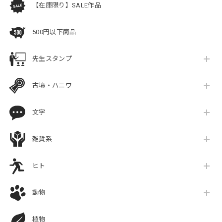
【在庫限り】SALE作品
500円以下商品
先生スタンプ
古墳・ハニワ
文字
雑貨系
ヒト
動物
植物