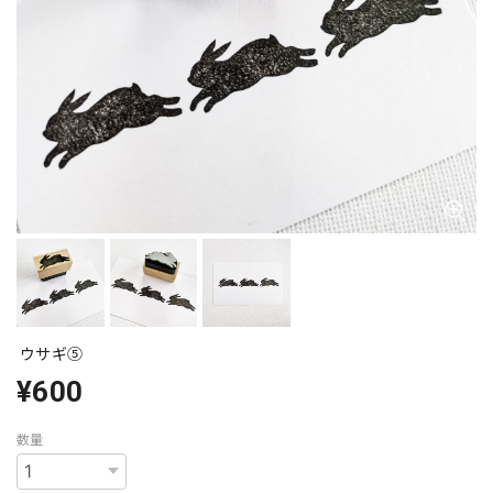
ウサギ⑤
¥600
数量