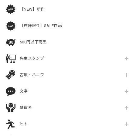
【NEW】新作
【在庫限り】SALE作品
500円以下商品
先生スタンプ
古墳・ハニワ
文字
雑貨系
ヒト