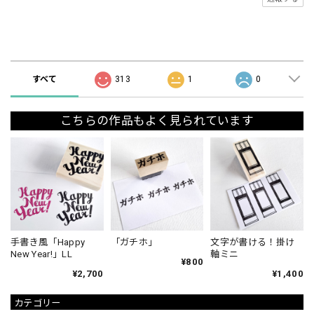
ショップの評価
すべて
313
1
0
こちらの作品もよく見られています
手書き風「Happy
「ガチホ」
文字が書ける！掛け
New Year!」LL
軸ミニ
¥800
¥2,700
¥1,400
カテゴリー