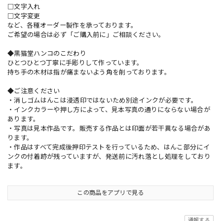
□文字入れ
□文字変更
など、各種オーダー製作を承っております。
ご希望の場合は必ず「ご購入前に」ご相談ください。
◆黒猫堂ハンコのこだわり
ひとつひとつ丁寧に手彫りして作っています。
持ち手の木材は指が痛まないよう角を削っております。
◆ご注意ください
・消しゴムはんこは浸透印ではないため別途インクが必要です。
・インクカラーや押し方によって、見本写真の通りにならない場合が
あります。
・写真は見本作品です。販売する作品とは印面が若干異なる場合があ
ります。
・作品はすべて完成後押印テストを行っているため、はんこ部分にイ
ンクの付着跡が残っていますが、発送前に汚れ落とし処理をしており
ます。
この商品をアプリで見る
通報する