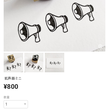
拡声器ミニ
¥800
数量