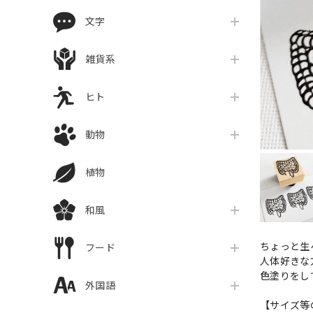
文字
雑貨系
ヒト
動物
植物
和風
ちょっと生
フード
人体好きな
色塗りをし
外国語
【サイズ等