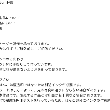
.5cm程度
製作について
品において
変更
れ
オーダー製作を承っております。
合は必ず「ご購入前に」ご相談ください。
ンコのこだわり
つ丁寧に手彫りして作っています。
材は指が痛まないよう角を削っております。
ださい
はんこは浸透印ではないため別途インクが必要です。
ラーや押し方によって、見本写真の通りにならない場合があります。
本作品です。販売する作品とは印面が若干異なる場合があります。
べて完成後押印テストを行っているため、はんこ部分にインクの付着