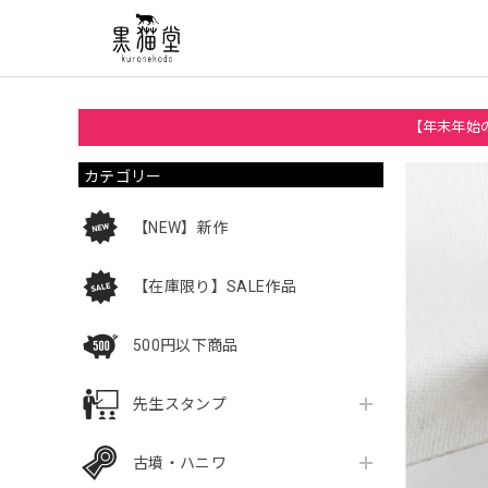
【年末年始の
カテゴリー
【NEW】新作
【在庫限り】SALE作品
500円以下商品
先生スタンプ
古墳・ハニワ