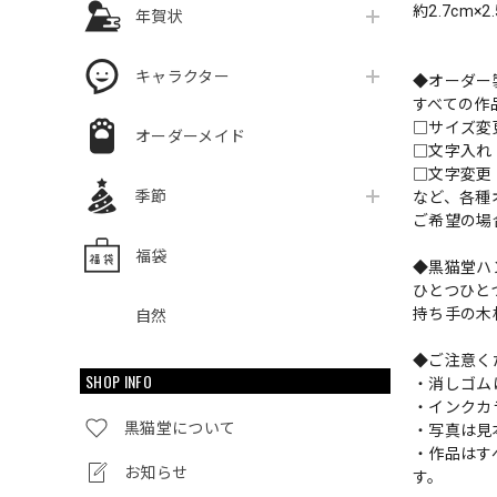
約2.7cm×2
年賀状
キャラクター
◆オーダー
すべての作
□サイズ
オーダーメイド
□文字入
□文字変更
季節
など、各種
ご希望の場
福袋
◆黒猫堂ハ
ひとつひと
持ち手の木
自然
◆ご注意く
SHOP INFO
・消しゴム
・インクカ
黒猫堂について
・写真は見
・作品はす
お知らせ
す。