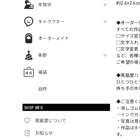
約2.6×2.6
年賀状
キャラクター
◆オーダー
すべての作
□サイズ
オーダーメイド
□文字入
□文字変更
季節
など、各種
ご希望の場
福袋
◆黒猫堂ハ
ひとつひと
持ち手の木
自然
◆ご注意く
SHOP INFO
・消しゴム
・インクカ
黒猫堂について
・写真は見
・作品はす
お知らせ
す。