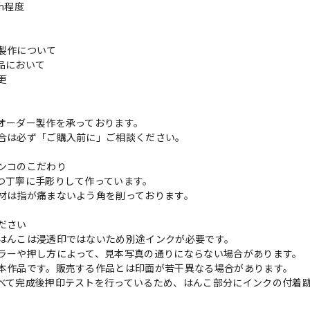
cm程度
製作について
品において
変更
れ
オーダー製作を承っております。
合は必ず「ご購入前に」ご相談ください。
ンコのこだわり
つ丁寧に手彫りして作っています。
材は指が痛まないよう角を削っております。
ださい
はんこは浸透印ではないため別途インクが必要です。
ラーや押し方によって、見本写真の通りにならない場合があります。
本作品です。販売する作品とは印面が若干異なる場合があります。
べて完成後押印テストを行っているため、はんこ部分にインクの付着