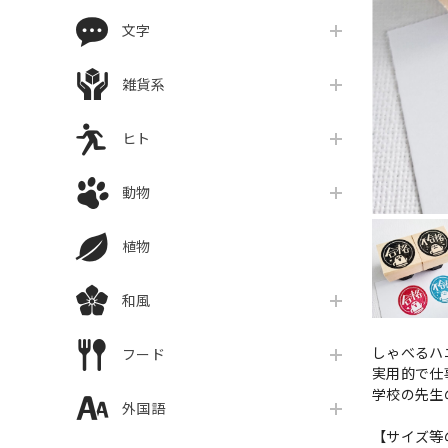
文字
雑貨系
ヒト
動物
植物
和風
しゃべるハ
フード
実用的で仕
学校の先生
外国語
【サイズ等