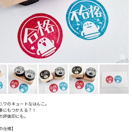
ニワのキュートなはんこ。
事にもつかえる？！
の評価印にも。
の仕様】