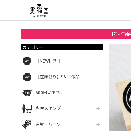
【年末年始の
カテゴリー
【NEW】新作
【在庫限り】SALE作品
500円以下商品
先生スタンプ
古墳・ハニワ