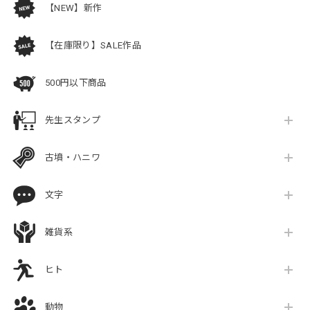
【NEW】新作
【在庫限り】SALE作品
500円以下商品
先生スタンプ
古墳・ハニワ
文字
雑貨系
ヒト
動物