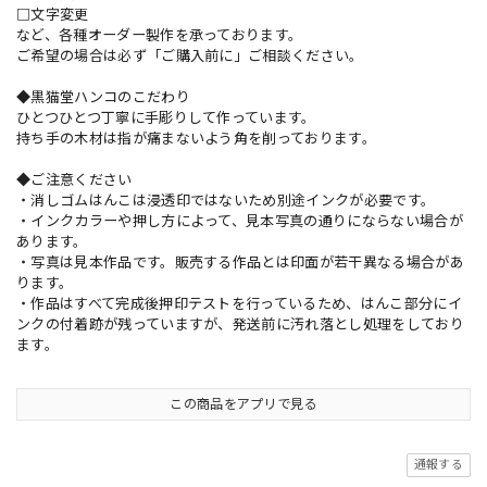
□文字変更
など、各種オーダー製作を承っております。
ご希望の場合は必ず「ご購入前に」ご相談ください。
◆黒猫堂ハンコのこだわり
ひとつひとつ丁寧に手彫りして作っています。
持ち手の木材は指が痛まないよう角を削っております。
◆ご注意ください
・消しゴムはんこは浸透印ではないため別途インクが必要です。
・インクカラーや押し方によって、見本写真の通りにならない場合が
あります。
・写真は見本作品です。販売する作品とは印面が若干異なる場合があ
ります。
・作品はすべて完成後押印テストを行っているため、はんこ部分にイ
ンクの付着跡が残っていますが、発送前に汚れ落とし処理をしており
ます。
この商品をアプリで見る
通報する