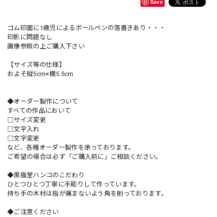
Save
ゴム印面に1歳児によるボールペンの落書きあり・・・
印影に問題なし
画像参照の上ご購入下さい
【サイズ等の仕様】
およそ縦5cm×横5.5cm
◆オーダー製作について
すべての作品において
□サイズ変更
□文字入れ
□文字変更
など、各種オーダー製作を承っております。
ご希望の場合は必ず「ご購入前に」ご相談ください。
◆黒猫堂ハンコのこだわり
ひとつひとつ丁寧に手彫りして作っています。
持ち手の木材は指が痛まないよう角を削っております。
◆ご注意ください