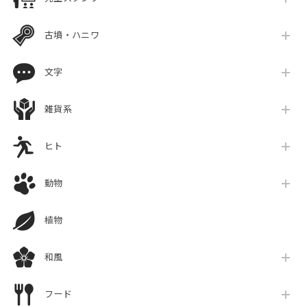
古墳・ハニワ
文字
雑貨系
ヒト
動物
植物
和風
フード