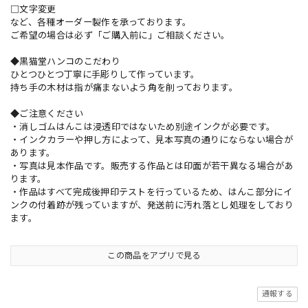
□文字変更
など、各種オーダー製作を承っております。
ご希望の場合は必ず「ご購入前に」ご相談ください。
◆黒猫堂ハンコのこだわり
ひとつひとつ丁寧に手彫りして作っています。
持ち手の木材は指が痛まないよう角を削っております。
◆ご注意ください
・消しゴムはんこは浸透印ではないため別途インクが必要です。
・インクカラーや押し方によって、見本写真の通りにならない場合が
あります。
・写真は見本作品です。販売する作品とは印面が若干異なる場合があ
ります。
・作品はすべて完成後押印テストを行っているため、はんこ部分にイ
ンクの付着跡が残っていますが、発送前に汚れ落とし処理をしており
ます。
この商品をアプリで見る
通報する