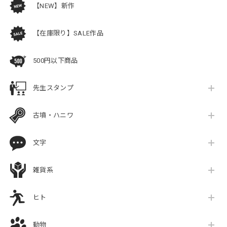
【NEW】新作
【在庫限り】SALE作品
500円以下商品
先生スタンプ
古墳・ハニワ
文字
雑貨系
ヒト
動物