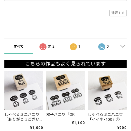
通報する
ショップの評価
すべて
312
1
0
こちらの作品もよく見られています
しゃべるミニハニワ
双子ハニワ「OK」
しゃべるミニハニワ
「ありがとうござい
「イイネ×100」②
¥1,100
ました」①
¥1,000
¥900