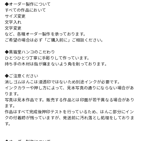
◆オーダー製作について
すべての作品において
サイズ変更
文字入れ
文字変更
など、各種オーダー製作を承っております。
ご希望の場合は必ず「ご購入前に」ご相談ください。
◆黒猫堂ハンコのこだわり
ひとつひとつ丁寧に手彫りして作っています。
持ち手の木材は指が痛まないよう角を削っております。
◆ご注意ください
消しゴムはんこは浸透印ではないため別途インクが必要です。
インクカラーや押し方によって、見本写真の通りにならない場合があ
ります。
写真は見本作品です。販売する作品とは印面が若干異なる場合があり
ます。
作品はすべて完成後押印テストを行っているため、はんこ部分にイン
クの付着跡が残っていますが、発送前に汚れ落とし処理をしておりま
す。