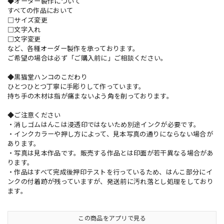
◆オーダー製作について
すべての作品において
□サイズ変更
□文字入れ
□文字変更
など、各種オーダー製作を承っております。
ご希望の場合は必ず「ご購入前に」ご相談ください。
◆黒猫堂ハンコのこだわり
ひとつひとつ丁寧に手彫りして作っています。
持ち手の木材は指が痛まないよう角を削っております。
◆ご注意ください
・消しゴムはんこは浸透印ではないため別途インクが必要です。
・インクカラーや押し方によって、見本写真の通りにならない場合が
あります。
・写真は見本作品です。販売する作品とは印面が若干異なる場合があ
ります。
・作品はすべて完成後押印テストを行っているため、はんこ部分にイ
ンクの付着跡が残っていますが、発送前に汚れ落とし処理をしており
ます。
この商品をアプリで見る