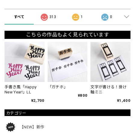
ショップの評価
すべて
313
1
0
こちらの作品もよく見られています
手書き風「Happy
「ガチホ」
文字が書ける！掛け
New Year!」LL
軸ミニ
¥800
¥2,700
¥1,400
カテゴリー
【NEW】新作