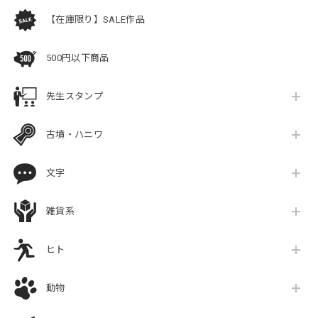
【在庫限り】SALE作品
500円以下商品
先生スタンプ
古墳・ハニワ
文字
雑貨系
ヒト
動物