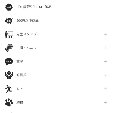
【在庫限り】SALE作品
500円以下商品
先生スタンプ
古墳・ハニワ
文字
雑貨系
ヒト
動物