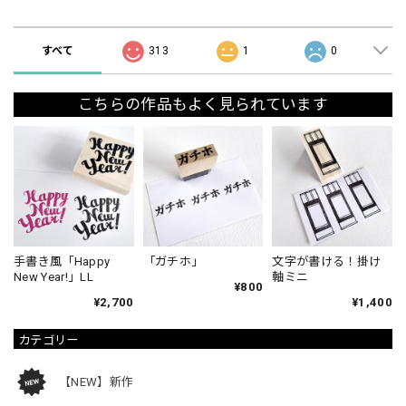
ショップの評価
すべて
313
1
0
こちらの作品もよく見られています
手書き風「Happy
「ガチホ」
文字が書ける！掛け
New Year!」LL
軸ミニ
¥800
¥2,700
¥1,400
カテゴリー
【NEW】新作