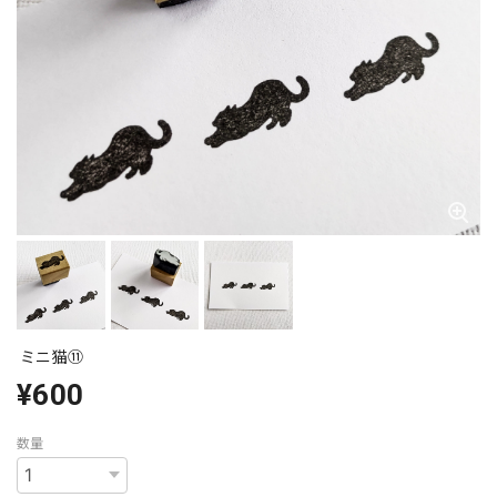
ミニ猫⑪
¥600
数量