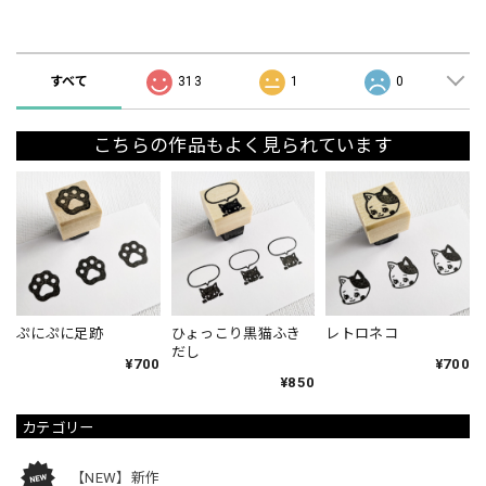
ショップの評価
すべて
313
1
0
こちらの作品もよく見られています
ぷにぷに足跡
ひょっこり黒猫ふき
レトロネコ
だし
¥700
¥700
¥850
カテゴリー
【NEW】新作