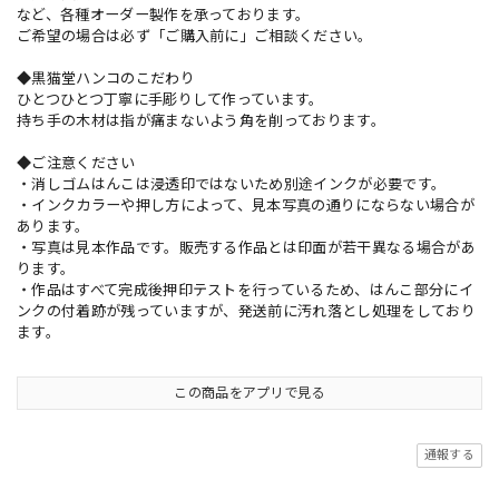
など、各種オーダー製作を承っております。
ご希望の場合は必ず「ご購入前に」ご相談ください。
◆黒猫堂ハンコのこだわり
ひとつひとつ丁寧に手彫りして作っています。
持ち手の木材は指が痛まないよう角を削っております。
◆ご注意ください
・消しゴムはんこは浸透印ではないため別途インクが必要です。
・インクカラーや押し方によって、見本写真の通りにならない場合が
あります。
・写真は見本作品です。販売する作品とは印面が若干異なる場合があ
ります。
・作品はすべて完成後押印テストを行っているため、はんこ部分にイ
ンクの付着跡が残っていますが、発送前に汚れ落とし処理をしており
ます。
この商品をアプリで見る
通報する