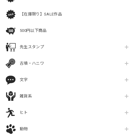
【在庫限り】SALE作品
500円以下商品
先生スタンプ
古墳・ハニワ
文字
雑貨系
ヒト
動物