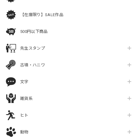
【在庫限り】SALE作品
500円以下商品
先生スタンプ
古墳・ハニワ
文字
雑貨系
ヒト
動物