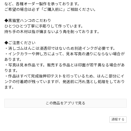
など、各種オーダー製作を承っております。
ご希望の場合は必ず「ご購入前に」ご相談ください。
◆黒猫堂ハンコのこだわり
ひとつひとつ丁寧に手彫りして作っています。
持ち手の木材は指が痛まないよう角を削っております。
◆ご注意ください
・消しゴムはんこは浸透印ではないため別途インクが必要です。
・インクカラーや押し方によって、見本写真の通りにならない場合が
あります。
・写真は見本作品です。販売する作品とは印面が若干異なる場合があ
ります。
・作品はすべて完成後押印テストを行っているため、はんこ部分にイ
ンクの付着跡が残っていますが、発送前に汚れ落とし処理をしており
ます。
この商品をアプリで見る
通報する