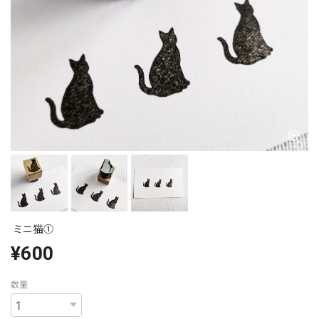
ミニ猫①
¥600
数量