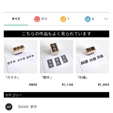
ショップの評価
すべて
313
1
0
こちらの作品もよく見られています
「ガチホ」
「案件」
「利確」
¥800
¥1,100
¥1,000
カテゴリー
【NEW】新作