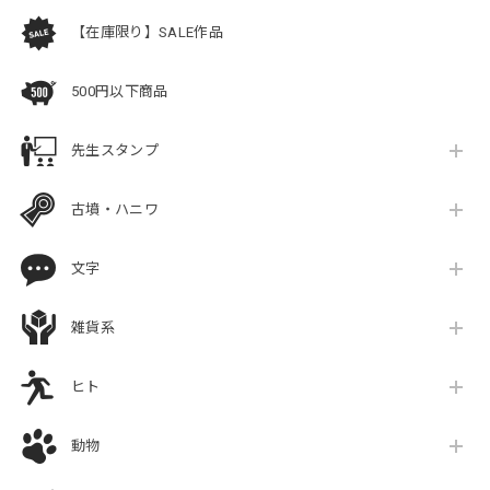
【在庫限り】SALE作品
500円以下商品
先生スタンプ
古墳・ハニワ
文字
雑貨系
ヒト
動物