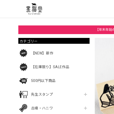
【年末年始の
カテゴリー
【NEW】新作
【在庫限り】SALE作品
500円以下商品
先生スタンプ
古墳・ハニワ