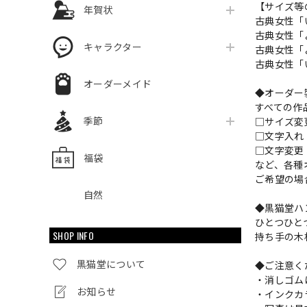
【サイズ等
年賀状
古典女性「い
古典女性「よ
キャラクター
古典女性「よ
古典女性「い
オーダーメイド
◆オーダー
すべての作
季節
□サイズ
□文字入
□文字変更
福袋
など、各種
ご希望の場
自然
◆黒猫堂ハ
ひとつひと
SHOP INFO
持ち手の木
黒猫堂について
◆ご注意く
・消しゴム
お知らせ
・インクカ