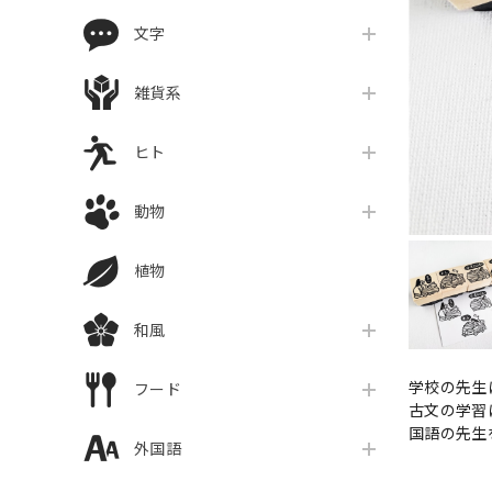
文字
雑貨系
ヒト
動物
植物
和風
学校の先生
フード
古文の学習
国語の先生
外国語