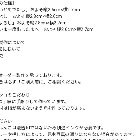
の仕様】
とめでたし」およそ縦2.6cm×横2.7cm
し」およそ縦2.8cm×横2.6cm
ろし」およそ縦2.8cm×横2.7cm
ま一度出したまへ」およそ縦2.6cm×横2.7cm
製作について
品において
変更
れ
オーダー製作を承っております。
合は必ず「ご購入前に」ご相談ください。
ンコのこだわり
つ丁寧に手彫りして作っています。
材は指が痛まないよう角を削っております。
ださい
はんこは浸透印ではないため別途インクが必要です。
ラーや押し方によって、見本写真の通りにならない場合があります。