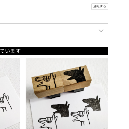
通報する
ています