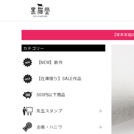
【年末年始の
カテゴリー
【NEW】新作
【在庫限り】SALE作品
500円以下商品
先生スタンプ
古墳・ハニワ