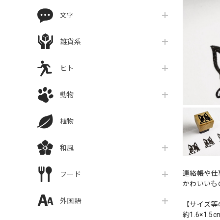
文字
雑貨系
ヒト
動物
植物
和風
連絡帳や仕
フード
かわいいも
外国語
【サイズ等
約1.6×1.5