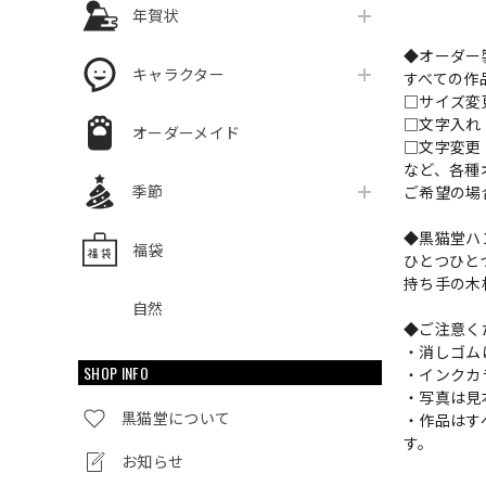
年賀状
◆オーダー
キャラクター
すべての作
□サイズ
□文字入
オーダーメイド
□文字変更
など、各種
季節
ご希望の場
◆黒猫堂ハ
福袋
ひとつひと
持ち手の木
自然
◆ご注意く
・消しゴム
SHOP INFO
・インクカ
・写真は見
黒猫堂について
・作品はす
す。
お知らせ