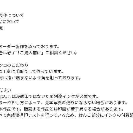
製作について
品において
変更
れ
オーダー製作を承っております。
合は必ず「ご購入前に」ご相談ください。
ンコのこだわり
つ丁寧に手彫りして作っています。
材は指が痛まないよう角を削っております。
ださい
はんこは浸透印ではないため別途インクが必要です。
ラーや押し方によって、見本写真の通りにならない場合があります。
本作品です。販売する作品とは印面が若干異なる場合があります。
べて完成後押印テストを行っているため、はんこ部分にインクの付着