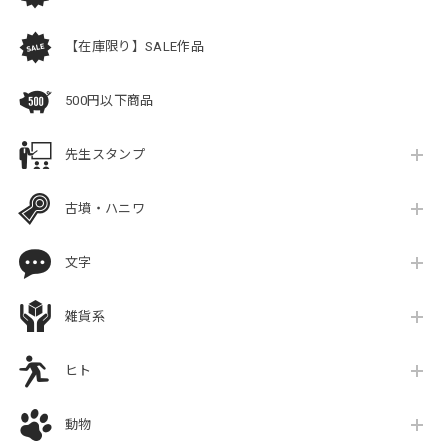
【在庫限り】SALE作品
500円以下商品
先生スタンプ
古墳・ハニワ
文字
雑貨系
ヒト
動物