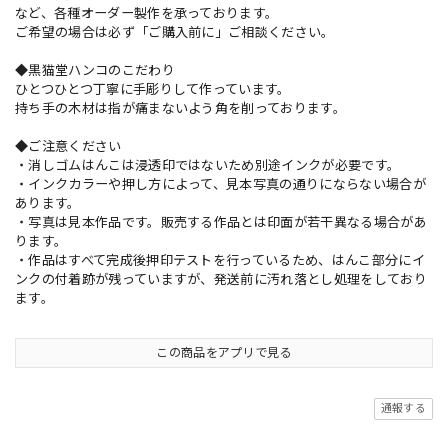
など、各種オーダー製作を承っております。
ご希望の場合は必ず「ご購入前に」ご相談ください。
◆黒猫堂ハンコのこだわり
ひとつひとつ丁寧に手彫りして作っています。
持ち手の木材は指が痛まないよう角を削っております。
◆ご注意ください
・消しゴムはんこは浸透印ではないため別途インクが必要です。
・インクカラーや押し方によって、見本写真の通りにならない場合が
あります。
・写真は見本作品です。販売する作品とは印面が若干異なる場合があ
ります。
・作品はすべて完成後押印テストを行っているため、はんこ部分にイ
ンクの付着跡が残っていますが、発送前に汚れ落とし処理をしており
ます。
この商品をアプリで見る
通報する