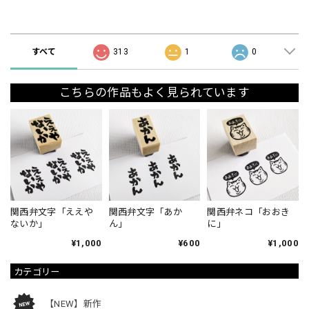
ショップの評価
すべて
313
1
0
こちらの作品もよく見られています
関西弁文字「ええや
関西弁文字「あか
関西弁ネコ「おおき
ないか」
ん」
に」
¥1,000
¥600
¥1,000
カテゴリー
【NEW】新作