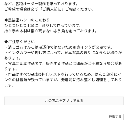
など、各種オーダー製作を承っております。
ご希望の場合は必ず「ご購入前に」ご相談ください。
◆黒猫堂ハンコのこだわり
ひとつひとつ丁寧に手彫りして作っています。
持ち手の木材は指が痛まないよう角を削っております。
◆ご注意ください
・消しゴムはんこは浸透印ではないため別途インクが必要です。
・インクカラーや押し方によって、見本写真の通りにならない場合が
あります。
・写真は見本作品です。販売する作品とは印面が若干異なる場合があ
ります。
・作品はすべて完成後押印テストを行っているため、はんこ部分にイ
ンクの付着跡が残っていますが、発送前に汚れ落とし処理をしており
ます。
この商品をアプリで見る
通報する