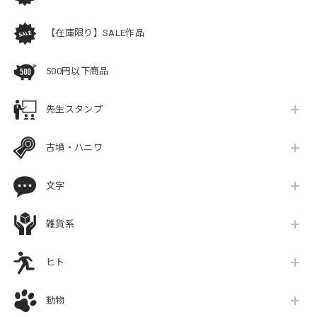
【在庫限り】SALE作品
500円以下商品
先生スタンプ
古墳・ハニワ
文字
雑貨系
ヒト
動物