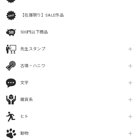
【在庫限り】SALE作品
500円以下商品
先生スタンプ
古墳・ハニワ
文字
雑貨系
ヒト
動物