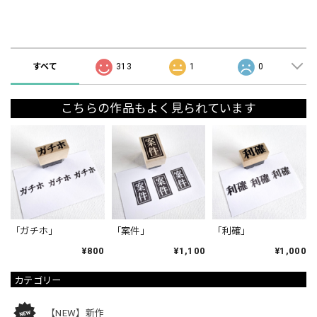
ショップの評価
すべて
313
1
0
こちらの作品もよく見られています
「ガチホ」
「案件」
「利確」
¥800
¥1,100
¥1,000
カテゴリー
【NEW】新作