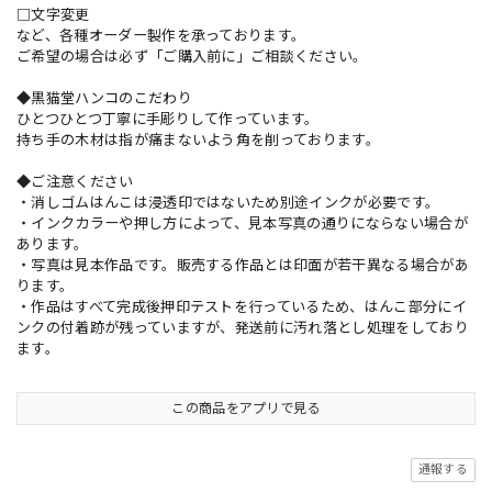
□文字変更
など、各種オーダー製作を承っております。
ご希望の場合は必ず「ご購入前に」ご相談ください。
◆黒猫堂ハンコのこだわり
ひとつひとつ丁寧に手彫りして作っています。
持ち手の木材は指が痛まないよう角を削っております。
◆ご注意ください
・消しゴムはんこは浸透印ではないため別途インクが必要です。
・インクカラーや押し方によって、見本写真の通りにならない場合が
あります。
・写真は見本作品です。販売する作品とは印面が若干異なる場合があ
ります。
・作品はすべて完成後押印テストを行っているため、はんこ部分にイ
ンクの付着跡が残っていますが、発送前に汚れ落とし処理をしており
ます。
この商品をアプリで見る
通報する