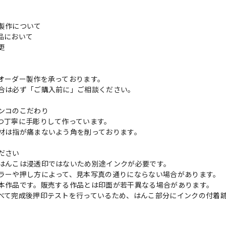
製作について
品において
変更
れ
オーダー製作を承っております。
合は必ず「ご購入前に」ご相談ください。
ンコのこだわり
つ丁寧に手彫りして作っています。
材は指が痛まないよう角を削っております。
ださい
はんこは浸透印ではないため別途インクが必要です。
ラーや押し方によって、見本写真の通りにならない場合があります。
本作品です。販売する作品とは印面が若干異なる場合があります。
べて完成後押印テストを行っているため、はんこ部分にインクの付着