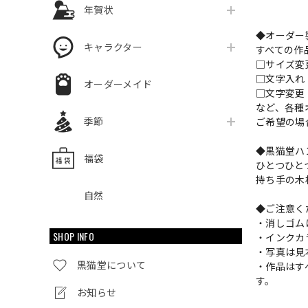
年賀状
◆オーダー
キャラクター
すべての作
□サイズ
□文字入
オーダーメイド
□文字変更
など、各種
季節
ご希望の場
◆黒猫堂ハ
福袋
ひとつひと
持ち手の木
自然
◆ご注意く
・消しゴム
SHOP INFO
・インクカ
・写真は見
黒猫堂について
・作品はす
す。
お知らせ