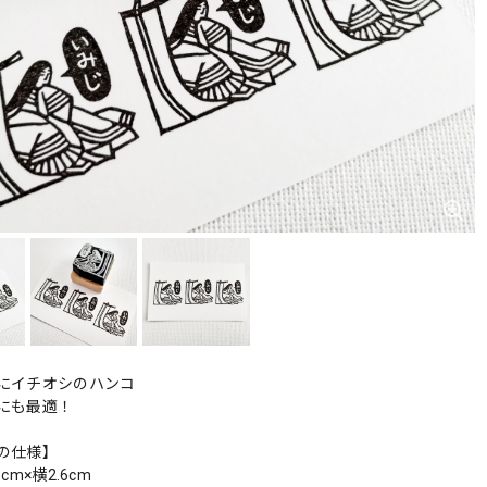
にイチオシのハンコ
にも最適！
の仕様】
cm×横2.6cm