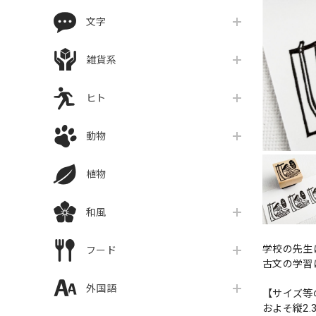
文字
雑貨系
ヒト
動物
植物
和風
学校の先生
フード
古文の学習
外国語
【サイズ等
およそ縦2.3