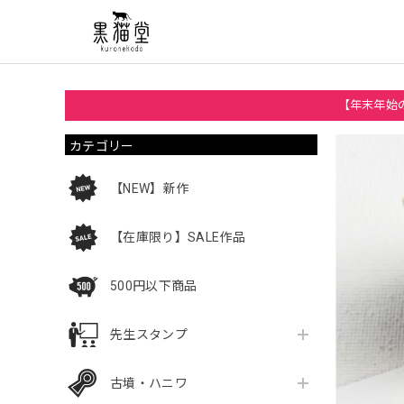
【年末年始の
カテゴリー
【NEW】新作
【在庫限り】SALE作品
500円以下商品
先生スタンプ
古墳・ハニワ