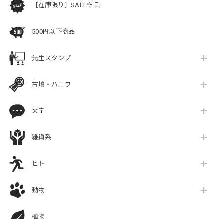
【在庫限り】SALE作品
500円以下商品
先生スタンプ
古墳・ハニワ
文字
雑貨系
ヒト
動物
植物