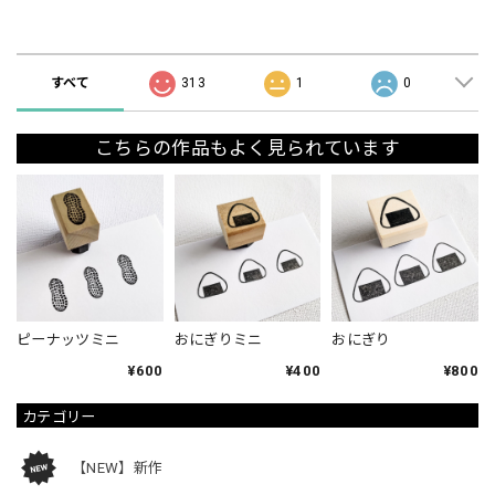
ショップの評価
すべて
313
1
0
こちらの作品もよく見られています
ピーナッツミニ
おにぎりミニ
おにぎり
¥600
¥400
¥800
カテゴリー
【NEW】新作