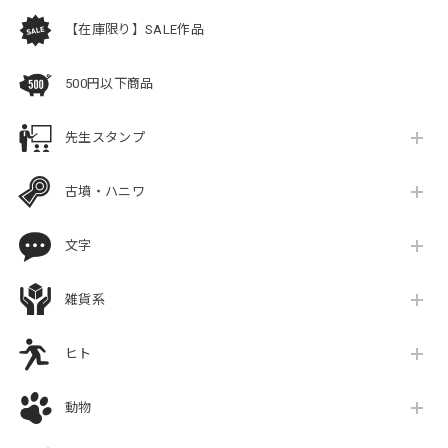
【在庫限り】SALE作品
500円以下商品
先生スタンプ
古墳・ハニワ
文字
雑貨系
ヒト
動物