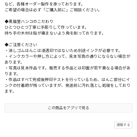
など、各種オーダー製作を承っております。
ご希望の場合は必ず「ご購入前に」ご相談ください。
◆黒猫堂ハンコのこだわり
ひとつひとつ丁寧に手彫りして作っています。
持ち手の木材は指が痛まないよう角を削っております。
◆ご注意ください
・消しゴムはんこは浸透印ではないため別途インクが必要です。
・インクカラーや押し方によって、見本写真の通りにならない場合が
あります。
・写真は見本作品です。販売する作品とは印面が若干異なる場合があ
ります。
・作品はすべて完成後押印テストを行っているため、はんこ部分にイ
ンクの付着跡が残っていますが、発送前に汚れ落とし処理をしており
ます。
この商品をアプリで見る
通報する