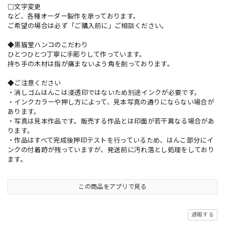
□文字変更
など、各種オーダー製作を承っております。
ご希望の場合は必ず「ご購入前に」ご相談ください。
◆黒猫堂ハンコのこだわり
ひとつひとつ丁寧に手彫りして作っています。
持ち手の木材は指が痛まないよう角を削っております。
◆ご注意ください
・消しゴムはんこは浸透印ではないため別途インクが必要です。
・インクカラーや押し方によって、見本写真の通りにならない場合が
あります。
・写真は見本作品です。販売する作品とは印面が若干異なる場合があ
ります。
・作品はすべて完成後押印テストを行っているため、はんこ部分にイ
ンクの付着跡が残っていますが、発送前に汚れ落とし処理をしており
ます。
この商品をアプリで見る
通報する