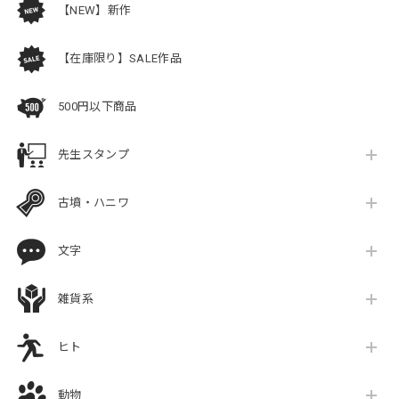
【NEW】新作
【在庫限り】SALE作品
500円以下商品
先生スタンプ
古墳・ハニワ
文字
雑貨系
ヒト
動物