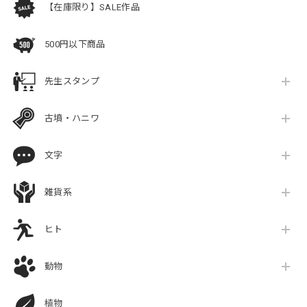
【在庫限り】SALE作品
500円以下商品
先生スタンプ
古墳・ハニワ
文字
雑貨系
ヒト
動物
植物