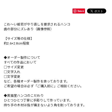
Save
こわ〜い般若がやり直しを要求されるハンコ
歯の部分にズレあり（画像参照）
【サイズ等の仕様】
約2.6×2.8cm程度
◆オーダー製作について
すべての作品において
□サイズ変更
□文字入れ
□文字変更
など、各種オーダー製作を承っております。
ご希望の場合は必ず「ご購入前に」ご相談ください。
◆黒猫堂ハンコのこだわり
ひとつひとつ丁寧に手彫りして作っています。
持ち手の木材は指が痛まないよう角を削っております。