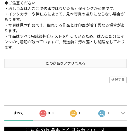
◆ご注意ください
・消しゴムはんこは浸透印ではないため別途インクが必要です。
・インクカラーや押し方によって、見本写真の通りにならない場合が
あります。
・写真は見本作品です。販売する作品とは印面が若干異なる場合があ
ります。
・作品はすべて完成後押印テストを行っているため、はんこ部分にイ
ンクの付着跡が残っていますが、発送前に汚れ落とし処理をしており
ます。
この商品をアプリで見る
通報する
ショップの評価
すべて
313
1
0
こちらの作品もよく見られています