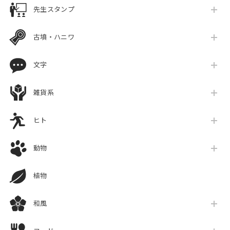
先生スタンプ
古墳・ハニワ
文字
雑貨系
ヒト
動物
植物
和風