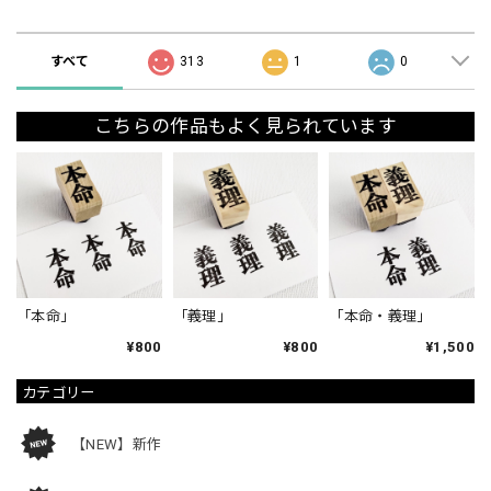
ショップの評価
すべて
313
1
0
こちらの作品もよく見られています
「本命」
「義理」
「本命・義理」
¥800
¥800
¥1,500
カテゴリー
【NEW】新作