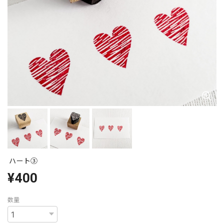
ハート③
¥400
数量