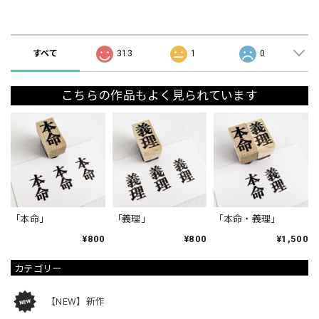
ショップの評価
すべて
313
1
0
こちらの作品もよく見られています
「本命」
「義理」
「本命・義理」
¥800
¥800
¥1,500
カテゴリー
【NEW】新作