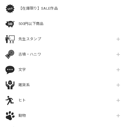
【在庫限り】SALE作品
500円以下商品
先生スタンプ
古墳・ハニワ
文字
雑貨系
ヒト
動物