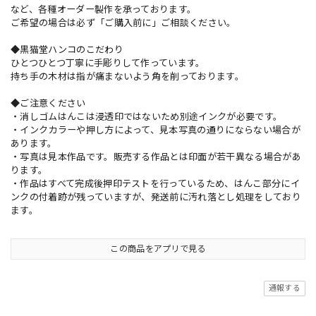
など、各種オーダー製作を承っております。
ご希望の場合は必ず「ご購入前に」ご相談ください。
◆黒猫堂ハンコのこだわり
ひとつひとつ丁寧に手彫りして作っています。
持ち手の木材は指が痛まないよう角を削っております。
◆ご注意ください
・消しゴムはんこは浸透印ではないため別途インクが必要です。
・インクカラーや押し方によって、見本写真の通りにならない場合が
あります。
・写真は見本作品です。販売する作品とは印面が若干異なる場合があ
ります。
・作品はすべて完成後押印テストを行っているため、はんこ部分にイ
ンクの付着跡が残っていますが、発送前に汚れ落とし処理をしており
ます。
この商品をアプリで見る
通報する