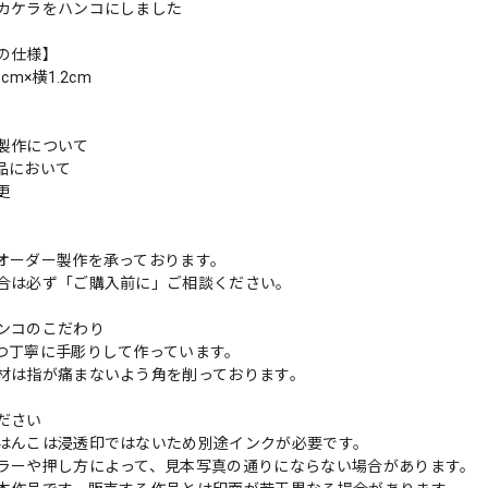
カケラをハンコにしました
の仕様】
cm×横1.2cm
製作について
品において
変更
れ
オーダー製作を承っております。
合は必ず「ご購入前に」ご相談ください。
ンコのこだわり
つ丁寧に手彫りして作っています。
材は指が痛まないよう角を削っております。
ださい
はんこは浸透印ではないため別途インクが必要です。
ラーや押し方によって、見本写真の通りにならない場合があります。