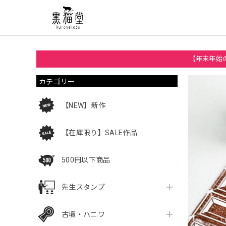
【年末年始の
カテゴリー
【NEW】新作
【在庫限り】SALE作品
500円以下商品
先生スタンプ
古墳・ハニワ