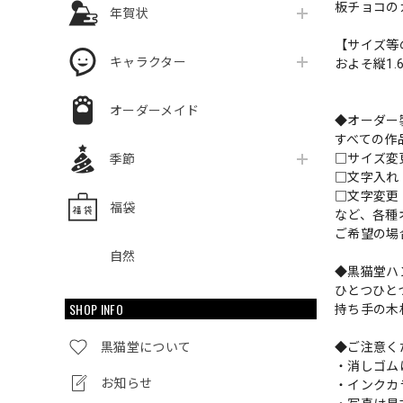
板チョコの
年賀状
【サイズ等
キャラクター
およそ縦1.6
オーダーメイド
◆オーダー
すべての作
□サイズ
季節
□文字入
□文字変更
福袋
など、各種
ご希望の場
自然
◆黒猫堂ハ
ひとつひと
SHOP INFO
持ち手の木
黒猫堂について
◆ご注意く
・消しゴム
お知らせ
・インクカ