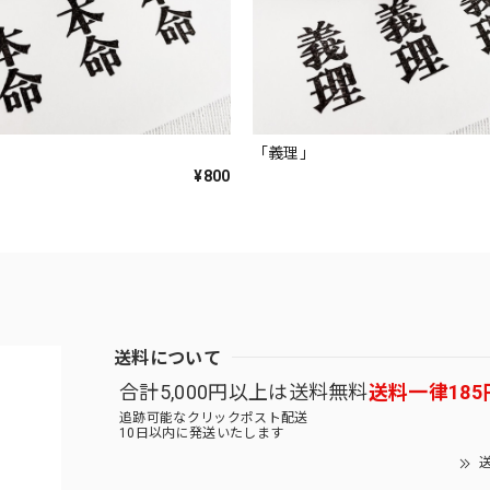
「義理」
¥800
送料について
合計5,000円以上は送料無料
送料一律185
追跡可能なクリックポスト配送
10日以内に発送いたします
送