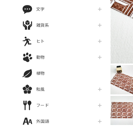
文字
雑貨系
ヒト
動物
植物
和風
フード
外国語