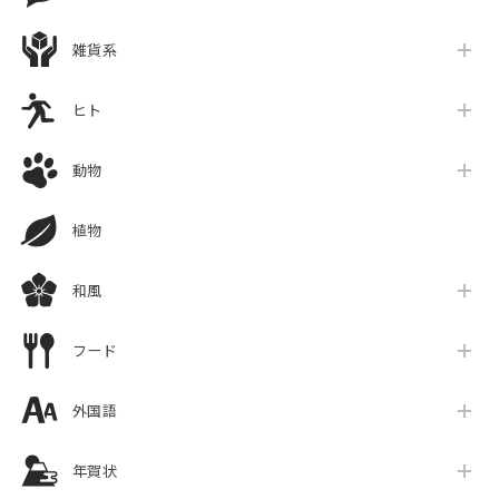
雑貨系
ヒト
動物
植物
和風
フード
外国語
年賀状