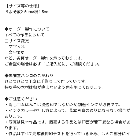
【サイズ等の仕様】
およそ縦2.5cm×横1.5cm
◆オーダー製作について
すべての作品において
□サイズ変更
□文字入れ
□文字変更
など、各種オーダー製作を承っております。
ご希望の場合は必ず「ご購入前に」ご相談ください。
◆黒猫堂ハンコのこだわり
ひとつひとつ丁寧に手彫りして作っています。
持ち手の木材は指が痛まないよう角を削っております。
◆ご注意ください
・消しゴムはんこは浸透印ではないため別途インクが必要です。
・インクカラーや押し方によって、見本写真の通りにならない場合が
あります。
・写真は見本作品です。販売する作品とは印面が若干異なる場合があ
ります。
・作品はすべて完成後押印テストを行っているため、はんこ部分にイ