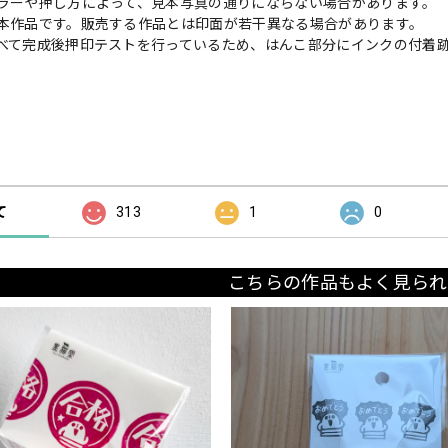
ラーや押し方によって、見本写真の通りにならない場合があります。
本作品です。販売する作品とは印面が若干異なる場合があります。
べて完成後押印テストを行っているため、はんこ部分にインクの付着
の評価
て
313
1
0
こちらの作品もよく見られ