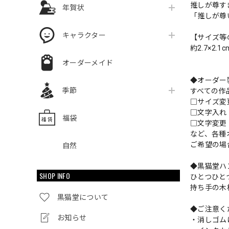
推しが尊す
年賀状
「推しが尊
キャラクター
【サイズ等
約2.7×2.1c
オーダーメイド
◆オーダー
季節
すべての作
□サイズ
□文字入
福袋
□文字変更
など、各種
ご希望の場
自然
◆黒猫堂ハ
SHOP INFO
ひとつひと
持ち手の木
黒猫堂について
◆ご注意く
お知らせ
・消しゴム