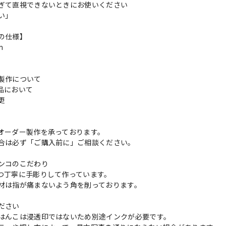
ぎて直視できないときにお使いください
い」
の仕様】
m
製作について
品において
変更
れ
オーダー製作を承っております。
合は必ず「ご購入前に」ご相談ください。
ンコのこだわり
つ丁寧に手彫りして作っています。
材は指が痛まないよう角を削っております。
ださい
はんこは浸透印ではないため別途インクが必要です。