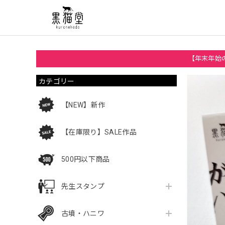
【年末年始の
カテゴリー
【NEW】新作
【在庫限り】SALE作品
500円以下商品
先生スタンプ
古墳・ハニワ