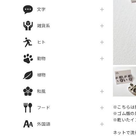
文字
雑貨系
ヒト
動物
植物
和風
※こちらは
フード
※ゴム版の
※乾いたイ
外国語
ネットで流