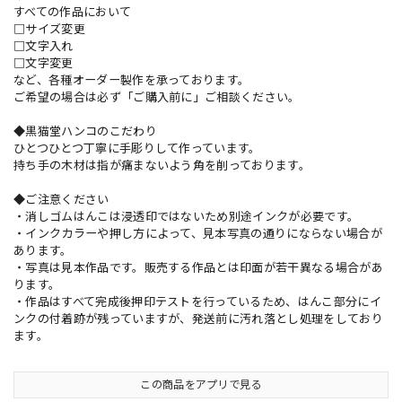
すべての作品において
□サイズ変更
□文字入れ
□文字変更
など、各種オーダー製作を承っております。
ご希望の場合は必ず「ご購入前に」ご相談ください。
◆黒猫堂ハンコのこだわり
ひとつひとつ丁寧に手彫りして作っています。
持ち手の木材は指が痛まないよう角を削っております。
◆ご注意ください
・消しゴムはんこは浸透印ではないため別途インクが必要です。
・インクカラーや押し方によって、見本写真の通りにならない場合が
あります。
・写真は見本作品です。販売する作品とは印面が若干異なる場合があ
ります。
・作品はすべて完成後押印テストを行っているため、はんこ部分にイ
ンクの付着跡が残っていますが、発送前に汚れ落とし処理をしており
ます。
この商品をアプリで見る