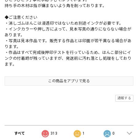
持ち手の木材は指が痛まないよう角を削っております。
◆ご注意ください
・消しゴムはんこは浸透印ではないため別途インクが必要です。
・インクカラーや押し方によって、見本写真の通りにならない場合が
あります。
・写真は見本作品です。販売する作品とは印面が若干異なる場合があ
ります。
・作品はすべて完成後押印テストを行っているため、はんこ部分にイ
ンクの付着跡が残っていますが、発送前に汚れ落とし処理をしており
ます。
この商品をアプリで見る
通報する
ショップの評価
すべて
313
1
0