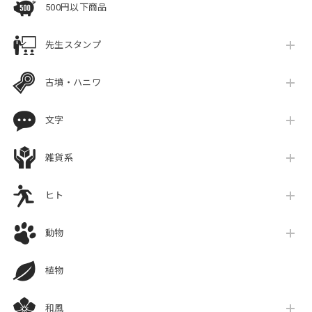
500円以下商品
先生スタンプ
古墳・ハニワ
文字
雑貨系
ヒト
動物
植物
和風