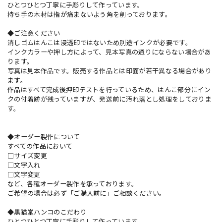
ひとつひとつ丁寧に手彫りして作っています。
持ち手の木材は指が痛まないよう角を削っております。
◆ご注意ください
消しゴムはんこは浸透印ではないため別途インクが必要です。
インクカラーや押し方によって、見本写真の通りにならない場合があ
ります。
写真は見本作品です。販売する作品とは印面が若干異なる場合があり
ます。
作品はすべて完成後押印テストを行っているため、はんこ部分にイン
クの付着跡が残っていますが、発送前に汚れ落とし処理をしておりま
す。
◆オーダー製作について
すべての作品において
□サイズ変更
□文字入れ
□文字変更
など、各種オーダー製作を承っております。
ご希望の場合は必ず「ご購入前に」ご相談ください。
◆黒猫堂ハンコのこだわり
ひとつひとつ丁寧に手彫りして作っています。