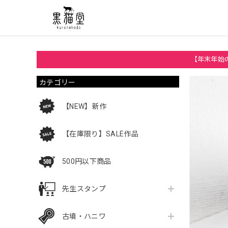
【年末年始の
カテゴリー
【NEW】新作
【在庫限り】SALE作品
500円以下商品
先生スタンプ
古墳・ハニワ