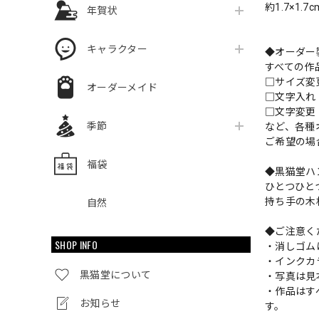
約1.7×1.7
年賀状
キャラクター
◆オーダー
すべての作
□サイズ
オーダーメイド
□文字入
□文字変更
季節
など、各種
ご希望の場
福袋
◆黒猫堂ハ
ひとつひと
持ち手の木
自然
◆ご注意く
SHOP INFO
・消しゴム
・インクカ
黒猫堂について
・写真は見
・作品はす
お知らせ
す。