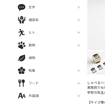
文字
雑貨系
ヒト
動物
植物
和風
しゃべるハ
フード
実用的で仕
学校の先生
外国語
【サイズ等