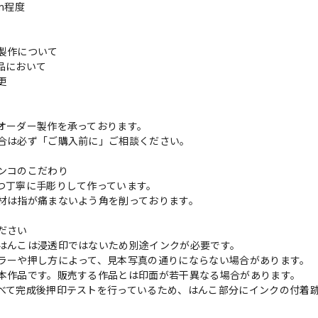
cm程度
製作について
品において
変更
れ
オーダー製作を承っております。
合は必ず「ご購入前に」ご相談ください。
ンコのこだわり
つ丁寧に手彫りして作っています。
材は指が痛まないよう角を削っております。
ださい
はんこは浸透印ではないため別途インクが必要です。
ラーや押し方によって、見本写真の通りにならない場合があります。
本作品です。販売する作品とは印面が若干異なる場合があります。
べて完成後押印テストを行っているため、はんこ部分にインクの付着