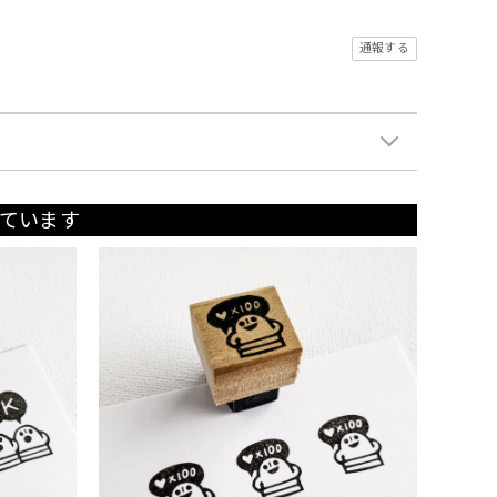
通報する
ています