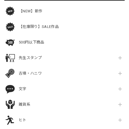
【NEW】新作
【在庫限り】SALE作品
500円以下商品
先生スタンプ
古墳・ハニワ
文字
雑貨系
ヒト