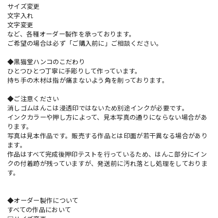
サイズ変更
文字入れ
文字変更
など、各種オーダー製作を承っております。
ご希望の場合は必ず「ご購入前に」ご相談ください。
◆黒猫堂ハンコのこだわり
ひとつひとつ丁寧に手彫りして作っています。
持ち手の木材は指が痛まないよう角を削っております。
◆ご注意ください
消しゴムはんこは浸透印ではないため別途インクが必要です。
インクカラーや押し方によって、見本写真の通りにならない場合があ
ります。
写真は見本作品です。販売する作品とは印面が若干異なる場合があり
ます。
作品はすべて完成後押印テストを行っているため、はんこ部分にイン
クの付着跡が残っていますが、発送前に汚れ落とし処理をしておりま
す。
◆オーダー製作について
すべての作品において