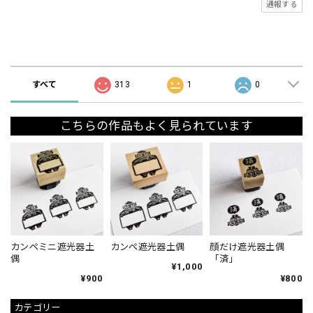
通報する
ショップの評価
すべて
313
1
0
こちらの作品もよく見られています
カンペミニ遮光器土
カンペ遮光器土偶
顔だけ遮光器土偶
偶
「済」
¥1,000
¥900
¥800
カテゴリー