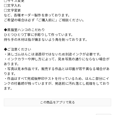
□サイズ変更
□文字入れ
□文字変更
など、各種オーダー製作を承っております。
ご希望の場合は必ず「ご購入前に」ご相談ください。
◆黒猫堂ハンコのこだわり
ひとつひとつ丁寧に手彫りして作っています。
持ち手の木材は指が痛まないよう角を削っております。
◆ご注意ください
・消しゴムはんこは浸透印ではないため別途インクが必要です。
・インクカラーや押し方によって、見本写真の通りにならない場合が
あります。
・写真は見本作品です。販売する作品とは印面が若干異なる場合があ
ります。
・作品はすべて完成後押印テストを行っているため、はんこ部分にイ
ンクの付着跡が残っていますが、発送前に汚れ落とし処理をしており
ます。
この商品をアプリで見る