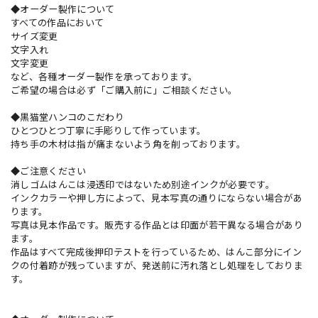
◆オーダー製作について
すべての作品において
サイズ変更
文字入れ
文字変更
など、各種オーダー製作を承っております。
ご希望の場合は必ず「ご購入前に」ご相談ください。
◆黒猫堂ハンコのこだわり
ひとつひとつ丁寧に手彫りして作っています。
持ち手の木材は指が痛まないよう角を削っております。
◆ご注意ください
消しゴムはんこは浸透印ではないため別途インクが必要です。
インクカラーや押し方によって、見本写真の通りにならない場合があ
ります。
写真は見本作品です。販売する作品とは印面が若干異なる場合があり
ます。
作品はすべて完成後押印テストを行っているため、はんこ部分にイン
クの付着跡が残っていますが、発送前に汚れ落とし処理をしておりま
す。