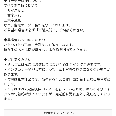
◆オーダー製作について
すべての作品において
□サイズ変更
□文字入れ
□文字変更
など、各種オーダー製作を承っております。
ご希望の場合は必ず「ご購入前に」ご相談ください。
◆黒猫堂ハンコのこだわり
ひとつひとつ丁寧に手彫りして作っています。
持ち手の木材は指が痛まないよう角を削っております。
◆ご注意ください
・消しゴムはんこは浸透印ではないため別途インクが必要です。
・インクカラーや押し方によって、見本写真の通りにならない場合が
あります。
・写真は見本作品です。販売する作品とは印面が若干異なる場合があ
ります。
・作品はすべて完成後押印テストを行っているため、はんこ部分にイ
ンクの付着跡が残っていますが、発送前に汚れ落とし処理をしており
ます。
この商品をアプリで見る