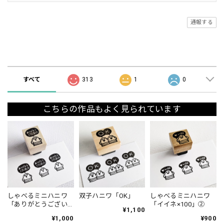
通報する
ショップの評価
すべて
313
1
0
こちらの作品もよく見られています
しゃべるミニハニワ
双子ハニワ「OK」
しゃべるミニハニワ
「ありがとうござい
「イイネ×100」②
¥1,100
ました」①
¥1,000
¥900