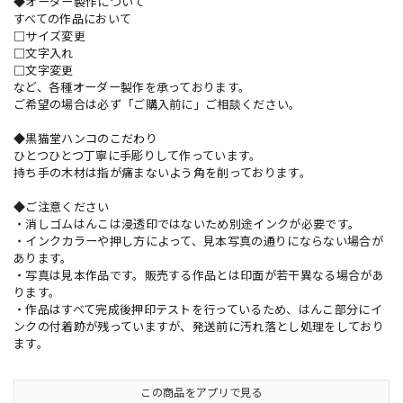
◆オーダー製作について
すべての作品において
□サイズ変更
□文字入れ
□文字変更
など、各種オーダー製作を承っております。
ご希望の場合は必ず「ご購入前に」ご相談ください。
◆黒猫堂ハンコのこだわり
ひとつひとつ丁寧に手彫りして作っています。
持ち手の木材は指が痛まないよう角を削っております。
◆ご注意ください
・消しゴムはんこは浸透印ではないため別途インクが必要です。
・インクカラーや押し方によって、見本写真の通りにならない場合が
あります。
・写真は見本作品です。販売する作品とは印面が若干異なる場合があ
ります。
・作品はすべて完成後押印テストを行っているため、はんこ部分にイ
ンクの付着跡が残っていますが、発送前に汚れ落とし処理をしており
ます。
この商品をアプリで見る