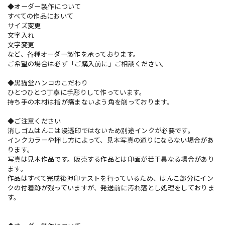
◆オーダー製作について
すべての作品において
サイズ変更
文字入れ
文字変更
など、各種オーダー製作を承っております。
ご希望の場合は必ず「ご購入前に」ご相談ください。
◆黒猫堂ハンコのこだわり
ひとつひとつ丁寧に手彫りして作っています。
持ち手の木材は指が痛まないよう角を削っております。
◆ご注意ください
消しゴムはんこは浸透印ではないため別途インクが必要です。
インクカラーや押し方によって、見本写真の通りにならない場合があ
ります。
写真は見本作品です。販売する作品とは印面が若干異なる場合があり
ます。
作品はすべて完成後押印テストを行っているため、はんこ部分にイン
クの付着跡が残っていますが、発送前に汚れ落とし処理をしておりま
す。