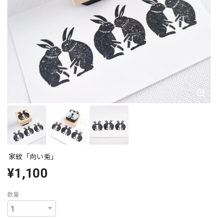
家紋「向い兎」
¥1,100
数量