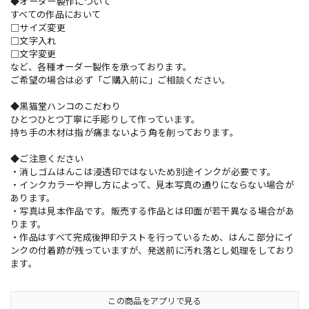
◆オーダー製作について
すべての作品において
□サイズ変更
□文字入れ
□文字変更
など、各種オーダー製作を承っております。
ご希望の場合は必ず「ご購入前に」ご相談ください。
◆黒猫堂ハンコのこだわり
ひとつひとつ丁寧に手彫りして作っています。
持ち手の木材は指が痛まないよう角を削っております。
◆ご注意ください
・消しゴムはんこは浸透印ではないため別途インクが必要です。
・インクカラーや押し方によって、見本写真の通りにならない場合が
あります。
・写真は見本作品です。販売する作品とは印面が若干異なる場合があ
ります。
・作品はすべて完成後押印テストを行っているため、はんこ部分にイ
ンクの付着跡が残っていますが、発送前に汚れ落とし処理をしており
ます。
この商品をアプリで見る