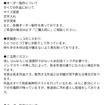
◆オーダー製作について
すべての作品において
サイズ変更
文字入れ
文字変更
など、各種オーダー製作を承っております。
ご希望の場合は必ず「ご購入前に」ご相談ください。
◆黒猫堂ハンコのこだわり
ひとつひとつ丁寧に手彫りして作っています。
持ち手の木材は指が痛まないよう角を削っております。
◆ご注意ください
消しゴムはんこは浸透印ではないため別途インクが必要です。
インクカラーや押し方によって、見本写真の通りにならない場合があ
ります。
写真は見本作品です。販売する作品とは印面が若干異なる場合があり
ます。
作品はすべて完成後押印テストを行っているため、はんこ部分にイン
クの付着跡が残っていますが、発送前に汚れ落とし処理をしておりま
す。