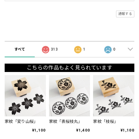
通報する
ショップの評価
すべて
313
1
0
こちらの作品もよく見られています
家紋「変り山桜」
家紋「表桜枝丸」
家紋「枝桜」
¥1,100
¥1,400
¥1,100