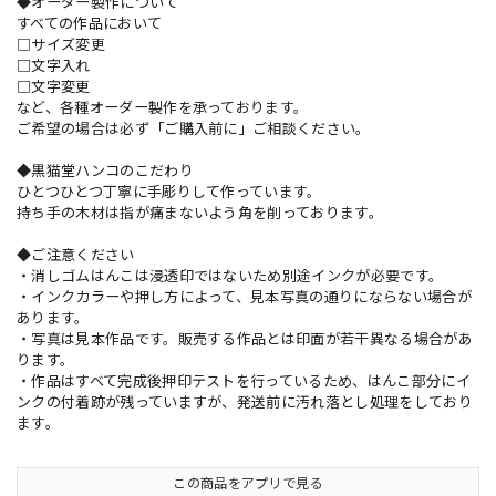
◆オーダー製作について
すべての作品において
□サイズ変更
□文字入れ
□文字変更
など、各種オーダー製作を承っております。
ご希望の場合は必ず「ご購入前に」ご相談ください。
◆黒猫堂ハンコのこだわり
ひとつひとつ丁寧に手彫りして作っています。
持ち手の木材は指が痛まないよう角を削っております。
◆ご注意ください
・消しゴムはんこは浸透印ではないため別途インクが必要です。
・インクカラーや押し方によって、見本写真の通りにならない場合が
あります。
・写真は見本作品です。販売する作品とは印面が若干異なる場合があ
ります。
・作品はすべて完成後押印テストを行っているため、はんこ部分にイ
ンクの付着跡が残っていますが、発送前に汚れ落とし処理をしており
ます。
この商品をアプリで見る