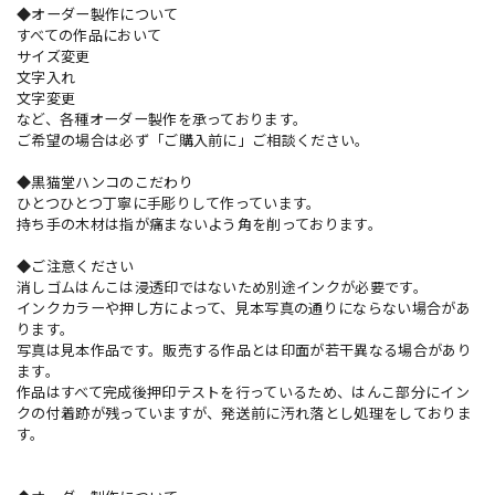
◆オーダー製作について
すべての作品において
サイズ変更
文字入れ
文字変更
など、各種オーダー製作を承っております。
ご希望の場合は必ず「ご購入前に」ご相談ください。
◆黒猫堂ハンコのこだわり
ひとつひとつ丁寧に手彫りして作っています。
持ち手の木材は指が痛まないよう角を削っております。
◆ご注意ください
消しゴムはんこは浸透印ではないため別途インクが必要です。
インクカラーや押し方によって、見本写真の通りにならない場合があ
ります。
写真は見本作品です。販売する作品とは印面が若干異なる場合があり
ます。
作品はすべて完成後押印テストを行っているため、はんこ部分にイン
クの付着跡が残っていますが、発送前に汚れ落とし処理をしておりま
す。