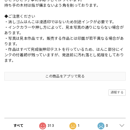
持ち手の木材は指が痛まないよう角を削っております。
◆ご注意ください
・消しゴムはんこは浸透印ではないため別途インクが必要です。
・インクカラーや押し方によって、見本写真の通りにならない場合が
あります。
・写真は見本作品です。販売する作品とは印面が若干異なる場合があ
ります。
・作品はすべて完成後押印テストを行っているため、はんこ部分にイ
ンクの付着跡が残っていますが、発送前に汚れ落とし処理をしており
ます。
この商品をアプリで見る
通報する
ショップの評価
すべて
313
1
0