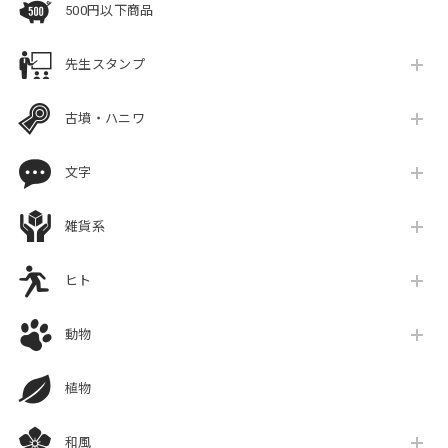
500円以下商品
先生スタンプ
古墳・ハニワ
文字
雑貨系
ヒト
動物
植物
和風