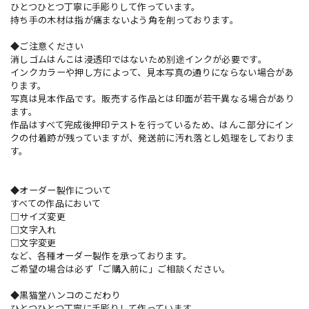
ひとつひとつ丁寧に手彫りして作っています。
持ち手の木材は指が痛まないよう角を削っております。
◆ご注意ください
消しゴムはんこは浸透印ではないため別途インクが必要です。
インクカラーや押し方によって、見本写真の通りにならない場合があ
ります。
写真は見本作品です。販売する作品とは印面が若干異なる場合があり
ます。
作品はすべて完成後押印テストを行っているため、はんこ部分にイン
クの付着跡が残っていますが、発送前に汚れ落とし処理をしておりま
す。
◆オーダー製作について
すべての作品において
□サイズ変更
□文字入れ
□文字変更
など、各種オーダー製作を承っております。
ご希望の場合は必ず「ご購入前に」ご相談ください。
◆黒猫堂ハンコのこだわり
ひとつひとつ丁寧に手彫りして作っています。