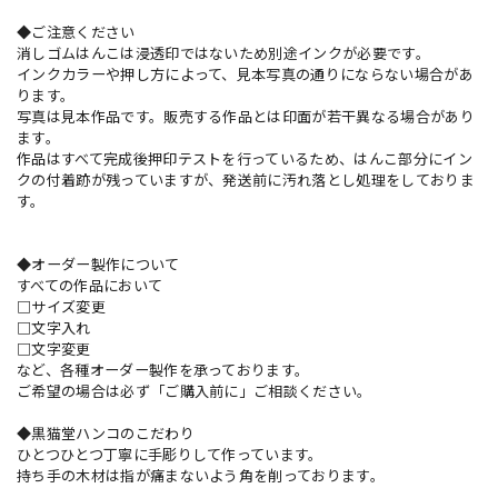
◆ご注意ください
消しゴムはんこは浸透印ではないため別途インクが必要です。
インクカラーや押し方によって、見本写真の通りにならない場合があ
ります。
写真は見本作品です。販売する作品とは印面が若干異なる場合があり
ます。
作品はすべて完成後押印テストを行っているため、はんこ部分にイン
クの付着跡が残っていますが、発送前に汚れ落とし処理をしておりま
す。
◆オーダー製作について
すべての作品において
□サイズ変更
□文字入れ
□文字変更
など、各種オーダー製作を承っております。
ご希望の場合は必ず「ご購入前に」ご相談ください。
◆黒猫堂ハンコのこだわり
ひとつひとつ丁寧に手彫りして作っています。
持ち手の木材は指が痛まないよう角を削っております。