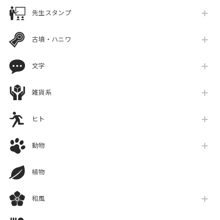
先生スタンプ
古墳・ハニワ
文字
雑貨系
ヒト
動物
植物
和風