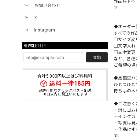
作品はすべ
お問い合わせ
す。
X
◆オーダー
Instagram
すべての作
□サイズ
NEWSLETTER
□文字入
□文字変更
登録
など、各種
ご希望の場
合計5,000円以上は送料無料
◆黒猫堂ハ
送料一律185円
ひとつひと
持ち手の木
追跡可能なクリックポスト配送
10日以内に発送いたします
◆ご注意く
・消しゴム
・インクカ
・写真は見
・作品はす
す。