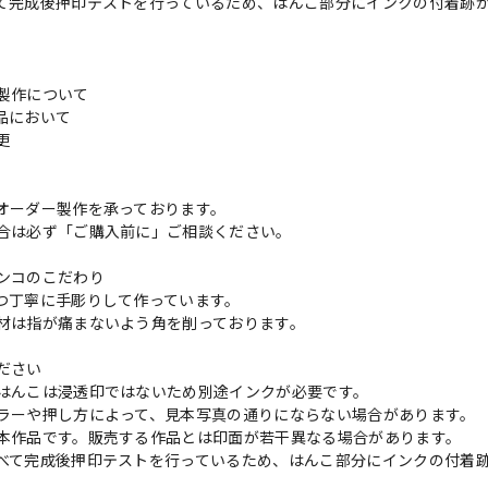
て完成後押印テストを行っているため、はんこ部分にインクの付着跡
製作について
品において
変更
れ
オーダー製作を承っております。
合は必ず「ご購入前に」ご相談ください。
ンコのこだわり
つ丁寧に手彫りして作っています。
材は指が痛まないよう角を削っております。
ださい
はんこは浸透印ではないため別途インクが必要です。
ラーや押し方によって、見本写真の通りにならない場合があります。
本作品です。販売する作品とは印面が若干異なる場合があります。
べて完成後押印テストを行っているため、はんこ部分にインクの付着