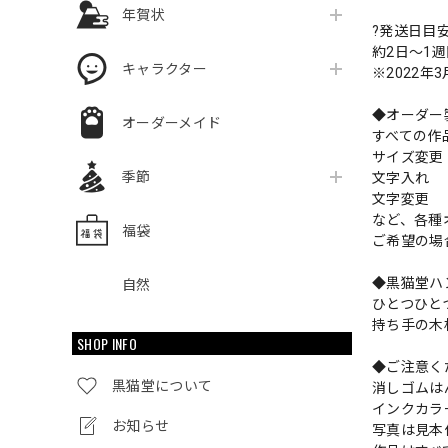
年賀状
?発送日目
約2日〜1
キャラクター
※2022年
◆オーダー
オーダーメイド
すべての作
サイズ変
季節
文字入れ
文字変更
など、各種
福袋
ご希望の場
◆黒猫堂ハ
自然
ひとつひと
持ち手の木
SHOP INFO
◆ご注意く
黒猫堂について
消しゴムは
インクカラ
お知らせ
写真は見本