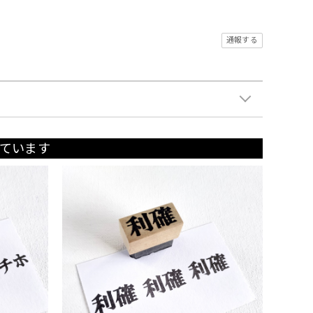
通報する
ています