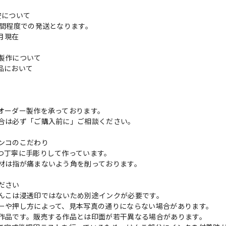
安について
週間程度での発送となります。
3月現在
製作について
品において
更
オーダー製作を承っております。
合は必ず「ご購入前に」ご相談ください。
ンコのこだわり
つ丁寧に手彫りして作っています。
材は指が痛まないよう角を削っております。
ださい
んこは浸透印ではないため別途インクが必要です。
ーや押し方によって、見本写真の通りにならない場合があります。
作品です。販売する作品とは印面が若干異なる場合があります。