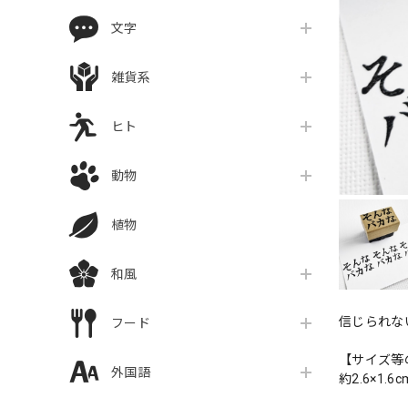
文字
雑貨系
ヒト
動物
植物
和風
信じられな
フード
【サイズ等
外国語
約2.6×1.6