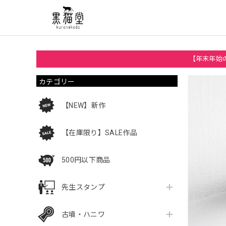
【年末年始の
カテゴリー
【NEW】新作
【在庫限り】SALE作品
500円以下商品
先生スタンプ
古墳・ハニワ