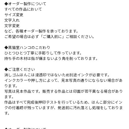
◆オーダー製作について
すべての作品において
サイズ変更
文字入れ
文字変更
など、各種オーダー製作を承っております。
ご希望の場合は必ず「ご購入前に」ご相談ください。
◆黒猫堂ハンコのこだわり
ひとつひとつ丁寧に手彫りして作っています。
持ち手の木材は指が痛まないよう角を削っております。
◆ご注意ください
消しゴムはんこは浸透印ではないため別途インクが必要です。
インクカラーや押し方によって、見本写真の通りにならない場合があ
ります。
写真は見本作品です。販売する作品とは印面が若干異なる場合があり
ます。
作品はすべて完成後押印テストを行っているため、はんこ部分にイン
クの付着跡が残っていますが、発送前に汚れ落とし処理をしておりま
す。