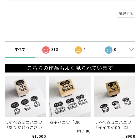
通報する
ショップの評価
すべて
313
1
0
こちらの作品もよく見られています
しゃべるミニハニワ
双子ハニワ「OK」
しゃべるミニハニワ
「ありがとうござい
「イイネ×100」②
¥1,100
ました」①
¥1,000
¥900