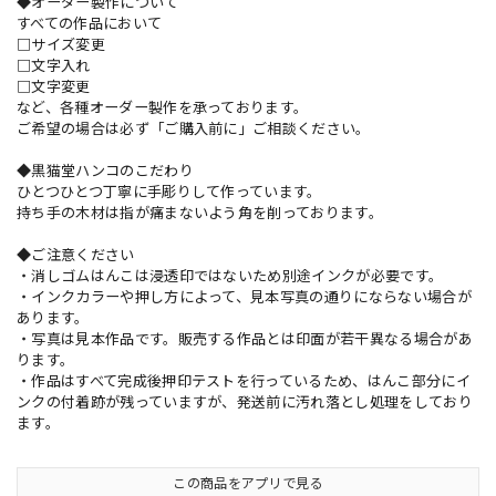
◆オーダー製作について
すべての作品において
□サイズ変更
□文字入れ
□文字変更
など、各種オーダー製作を承っております。
ご希望の場合は必ず「ご購入前に」ご相談ください。
◆黒猫堂ハンコのこだわり
ひとつひとつ丁寧に手彫りして作っています。
持ち手の木材は指が痛まないよう角を削っております。
◆ご注意ください
・消しゴムはんこは浸透印ではないため別途インクが必要です。
・インクカラーや押し方によって、見本写真の通りにならない場合が
あります。
・写真は見本作品です。販売する作品とは印面が若干異なる場合があ
ります。
・作品はすべて完成後押印テストを行っているため、はんこ部分にイ
ンクの付着跡が残っていますが、発送前に汚れ落とし処理をしており
ます。
この商品をアプリで見る