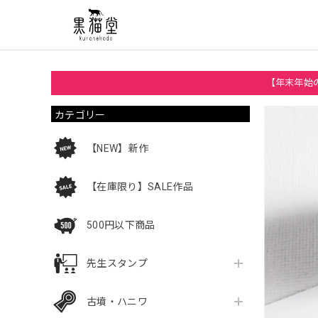
【年末年始の
カテゴリー
【NEW】新作
【在庫限り】SALE作品
500円以下商品
先生スタンプ
古墳・ハニワ