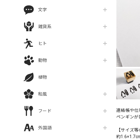
文字
雑貨系
ヒト
動物
植物
和風
連絡帳や仕
フード
ペンギンが
外国語
【サイズ等
約1.6×1.7c