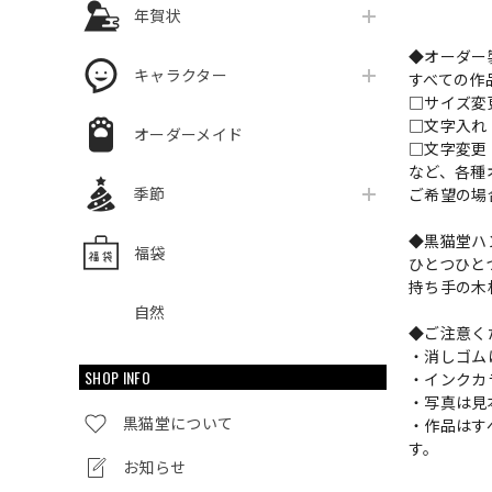
年賀状
◆オーダー
キャラクター
すべての作
□サイズ
□文字入
オーダーメイド
□文字変更
など、各種
季節
ご希望の場
◆黒猫堂ハ
福袋
ひとつひと
持ち手の木
自然
◆ご注意く
・消しゴム
SHOP INFO
・インクカ
・写真は見
黒猫堂について
・作品はす
す。
お知らせ