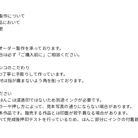
製作について
品において
変更
れ
オーダー製作を承っております。
合は必ず「ご購入前に」ご相談ください。
ンコのこだわり
つ丁寧に手彫りして作っています。
材は指が痛まないよう角を削っております。
ださい
はんこは浸透印ではないため別途インクが必要です。
ラーや押し方によって、見本写真の通りにならない場合があります。
本作品です。販売する作品とは印面が若干異なる場合があります。
べて完成後押印テストを行っているため、はんこ部分にインクの付着