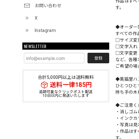
作品はすべ
お問い合わせ
す。
X
◆オーダー
Instagram
すべての作
□サイズ
NEWSLETTER
□文字入
□文字変更
登録
など、各種
ご希望の場
合計5,000円以上は送料無料
◆黒猫堂ハ
送料一律185円
ひとつひと
持ち手の木
追跡可能なクリックポスト配送
10日以内に発送いたします
◆ご注意く
・消しゴム
・インクカ
・写真は見
・作品はす
す。