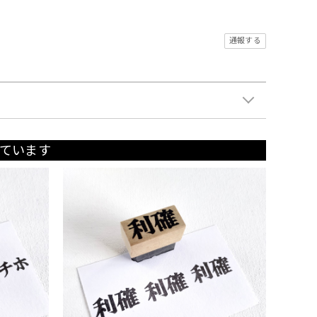
通報する
ています