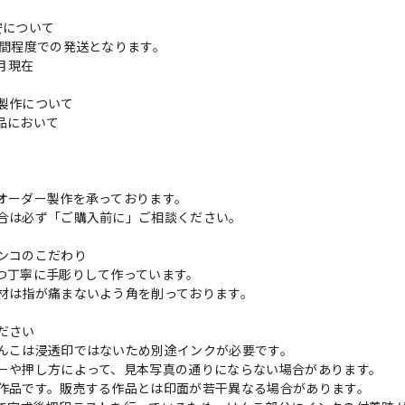
安について
週間程度での発送となります。
3月現在
製作について
品において
更
オーダー製作を承っております。
合は必ず「ご購入前に」ご相談ください。
ンコのこだわり
つ丁寧に手彫りして作っています。
材は指が痛まないよう角を削っております。
ださい
んこは浸透印ではないため別途インクが必要です。
ーや押し方によって、見本写真の通りにならない場合があります。
作品です。販売する作品とは印面が若干異なる場合があります。