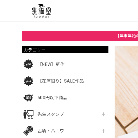
【年末年始の
カテゴリー
【NEW】新作
【在庫限り】SALE作品
500円以下商品
先生スタンプ
古墳・ハニワ