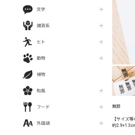
文字
雑貨系
ヒト
動物
植物
和風
無罪
フード
【サイズ等
外国語
約2.9×1.3c