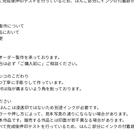
て完成後押印テストを行っているため、はんこ部分にインクの付着跡
製作について
品において
変更
れ
オーダー製作を承っております。
合は必ず「ご購入前に」ご相談ください。
ンコのこだわり
つ丁寧に手彫りして作っています。
材は指が痛まないよう角を削っております。
ださい
はんこは浸透印ではないため別途インクが必要です。
ラーや押し方によって、見本写真の通りにならない場合があります。
本作品です。販売する作品とは印面が若干異なる場合があります。
べて完成後押印テストを行っているため、はんこ部分にインクの付着