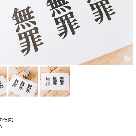
の仕様】
m