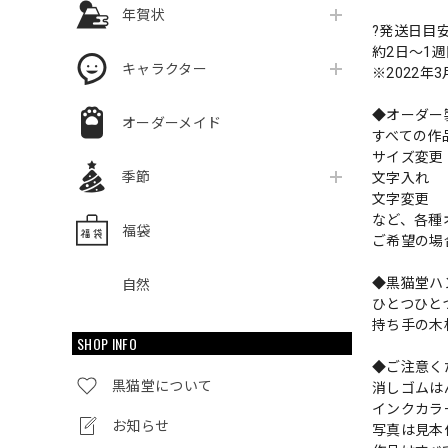
年賀状
?発送日目
約2日〜1
キャラクター
※2022年
◆オーダー
オーダーメイド
すべての作
サイズ変
季節
文字入れ
文字変更
など、各種
福袋
ご希望の場
◆黒猫堂ハ
自然
ひとつひと
持ち手の木
SHOP INFO
◆ご注意く
黒猫堂について
消しゴムは
インクカラ
お知らせ
写真は見本