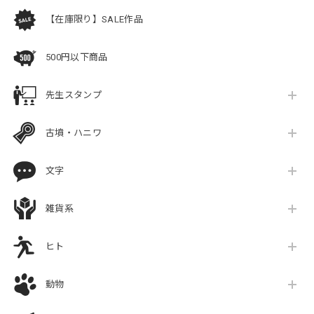
【在庫限り】SALE作品
500円以下商品
先生スタンプ
古墳・ハニワ
文字
雑貨系
ヒト
動物