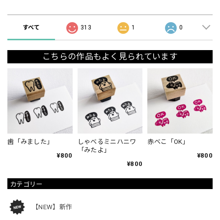
ショップの評価
すべて
313
1
0
こちらの作品もよく見られています
歯「みました」
しゃべるミニハニワ
赤べこ「OK」
「みたよ」
¥800
¥800
¥800
カテゴリー
【NEW】新作