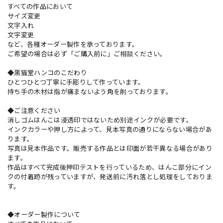
すべての作品において
サイズ変更
文字入れ
文字変更
など、各種オーダー製作を承っております。
ご希望の場合は必ず「ご購入前に」ご相談ください。
◆黒猫堂ハンコのこだわり
ひとつひとつ丁寧に手彫りして作っています。
持ち手の木材は指が痛まないよう角を削っております。
◆ご注意ください
消しゴムはんこは浸透印ではないため別途インクが必要です。
インクカラーや押し方によって、見本写真の通りにならない場合があ
ります。
写真は見本作品です。販売する作品とは印面が若干異なる場合があり
ます。
作品はすべて完成後押印テストを行っているため、はんこ部分にイン
クの付着跡が残っていますが、発送前に汚れ落とし処理をしておりま
す。
◆オーダー製作について