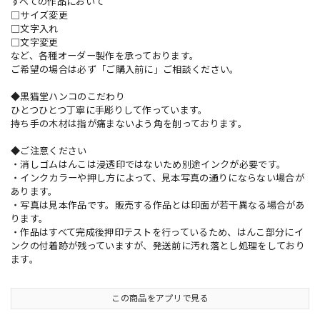
すべての作品において
□サイズ変更
□文字入れ
□文字変更
など、各種オーダー製作を承っております。
ご希望の場合は必ず「ご購入前に」ご相談ください。
◆黒猫堂ハンコのこだわり
ひとつひとつ丁寧に手彫りして作っています。
持ち手の木材は指が痛まないよう角を削っております。
◆ご注意ください
・消しゴムはんこは浸透印ではないため別途インクが必要です。
・インクカラーや押し方によって、見本写真の通りにならない場合が
あります。
・写真は見本作品です。販売する作品とは印面が若干異なる場合があ
ります。
・作品はすべて完成後押印テストを行っているため、はんこ部分にイ
ンクの付着跡が残っていますが、発送前に汚れ落とし処理をしており
ます。
この商品をアプリで見る