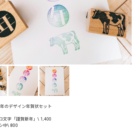
・丑年のデザイン年賀状セット
文字「謹賀新年」\ 1,400
中\ 800