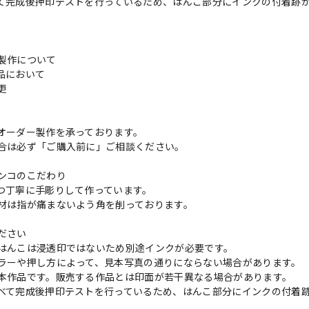
て完成後押印テストを行っているため、はんこ部分にインクの付着跡
製作について
品において
変更
れ
オーダー製作を承っております。
合は必ず「ご購入前に」ご相談ください。
ンコのこだわり
つ丁寧に手彫りして作っています。
材は指が痛まないよう角を削っております。
ださい
はんこは浸透印ではないため別途インクが必要です。
ラーや押し方によって、見本写真の通りにならない場合があります。
本作品です。販売する作品とは印面が若干異なる場合があります。
べて完成後押印テストを行っているため、はんこ部分にインクの付着