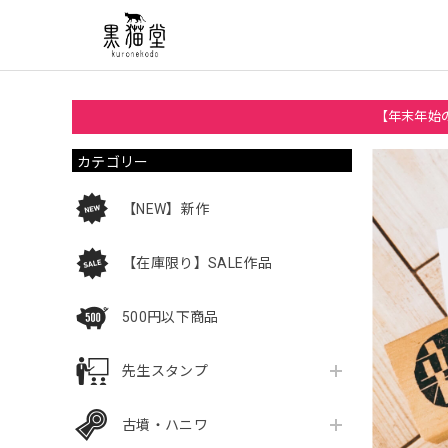
【年末年始の
カテゴリー
【NEW】新作
【在庫限り】SALE作品
500円以下商品
先生スタンプ
古墳・ハニワ