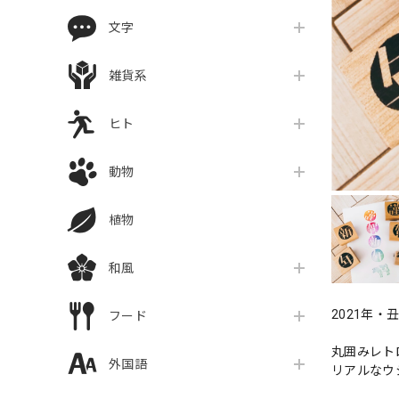
文字
雑貨系
ヒト
動物
植物
和風
2021年
フード
丸囲みレトロ
外国語
リアルなウシ