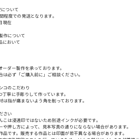
安について
週間程度での発送となります。
3月現在
製作について
品において
更
オーダー製作を承っております。
合は必ず「ご購入前に」ご相談ください。
ンコのこだわり
つ丁寧に手彫りして作っています。
材は指が痛まないよう角を削っております。
ださい
んこは浸透印ではないため別途インクが必要です。
ーや押し方によって、見本写真の通りにならない場合があります。
作品です。販売する作品とは印面が若干異なる場合があります。