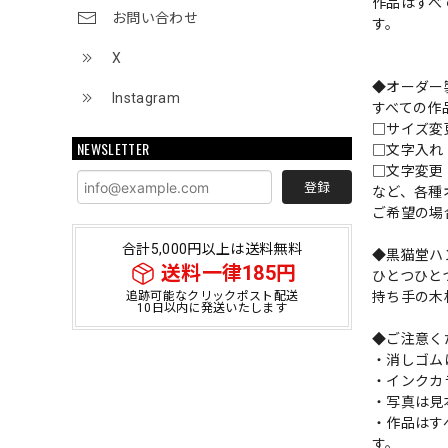
作品はすべ
お問い合わせ
す。
X
◆オーダー
Instagram
すべての作
□サイズ
NEWSLETTER
□文字入
□文字変更
登録
など、各種
ご希望の場
合計5,000円以上は送料無料
◆黒猫堂ハ
送料一律185円
ひとつひと
持ち手の木
追跡可能なクリックポスト配送
10日以内に発送いたします
◆ご注意く
・消しゴム
・インクカ
・写真は見
・作品はす
す。