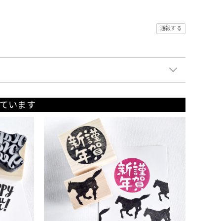
通報する
ています