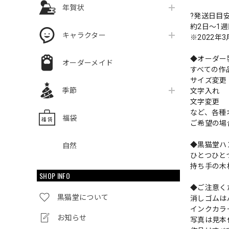
年賀状
?発送日目
約2日〜1
キャラクター
※2022年
◆オーダー
オーダーメイド
すべての作
サイズ変
季節
文字入れ
文字変更
など、各種
福袋
ご希望の場
◆黒猫堂ハ
自然
ひとつひと
持ち手の木
SHOP INFO
◆ご注意く
黒猫堂について
消しゴムは
インクカラ
お知らせ
写真は見本