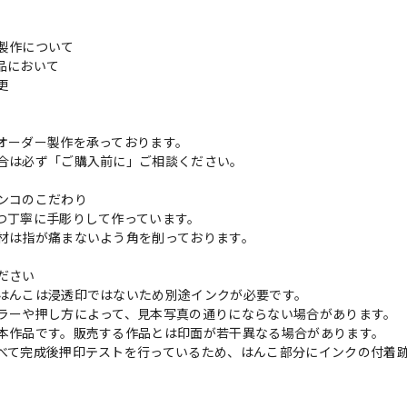
製作について
品において
変更
れ
オーダー製作を承っております。
合は必ず「ご購入前に」ご相談ください。
ンコのこだわり
つ丁寧に手彫りして作っています。
材は指が痛まないよう角を削っております。
ださい
はんこは浸透印ではないため別途インクが必要です。
ラーや押し方によって、見本写真の通りにならない場合があります。
本作品です。販売する作品とは印面が若干異なる場合があります。
べて完成後押印テストを行っているため、はんこ部分にインクの付着