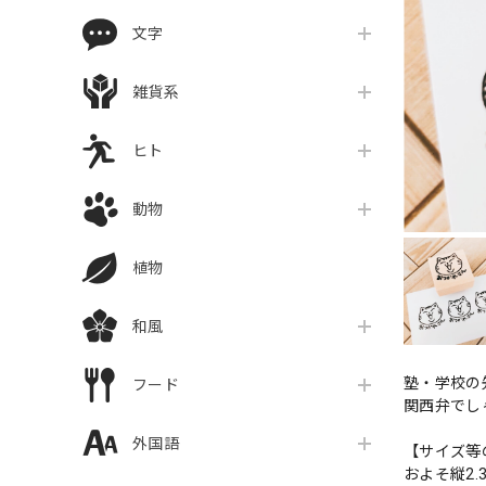
文字
雑貨系
ヒト
動物
植物
和風
塾・学校の
フード
関西弁でし
外国語
【サイズ等
およそ縦2.3