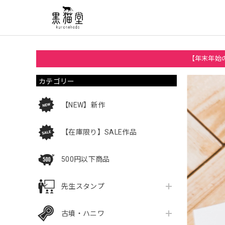
【年末年始の
カテゴリー
【NEW】新作
【在庫限り】SALE作品
500円以下商品
先生スタンプ
古墳・ハニワ