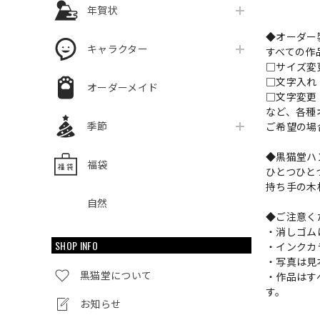
年賀状
◆オーダー
キャラクター
すべての作
□サイズ
□文字入
オーダーメイド
□文字変更
など、各種
季節
ご希望の場
◆黒猫堂ハ
福袋
ひとつひと
持ち手の木
自然
◆ご注意く
・消しゴム
SHOP INFO
・インクカ
・写真は見
黒猫堂について
・作品はす
す。
お知らせ